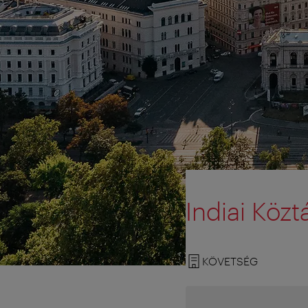
Indiai Köz
KÖVETSÉG