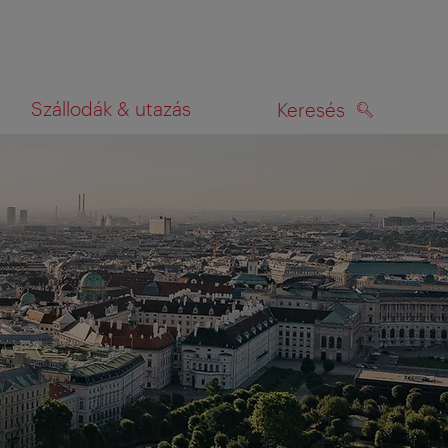
Szállodák & utazás
Keresés
KERESÉS
rképen