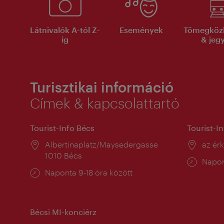
Látnivalók A-tól Z-
Események
Tömegköz
ig
& jeg
Turisztikai információ
Címek & kapcsolattartó
Tourist-Info Bécs
Tourist-I
Helyszín:
Albertinaplatz/Maysedergasse
Helysz
az ér
1010 Bécs
Nyitv
Napon
Nyitva
Naponta 9-18 óra között
tartás
tartás:
Bécsi MI-konciérz