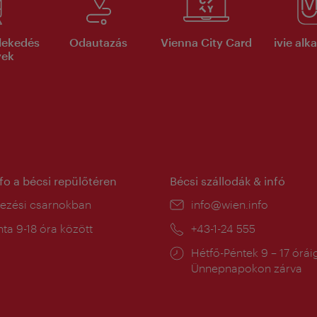
lekedés
Odautazás
Vienna City Card
ivie al
yek
nfo a bécsi repülőtéren
Bécsi szállodák & infó
ín:
kezési csarnokban
E-
info@wien.info
mail:
a
ta 9-18 óra között
Telefon:
+43-1-24 555
:
Nyitva
Hétfő-Péntek 9 – 17 órái
tartás:
Ünnepnapokon zárva