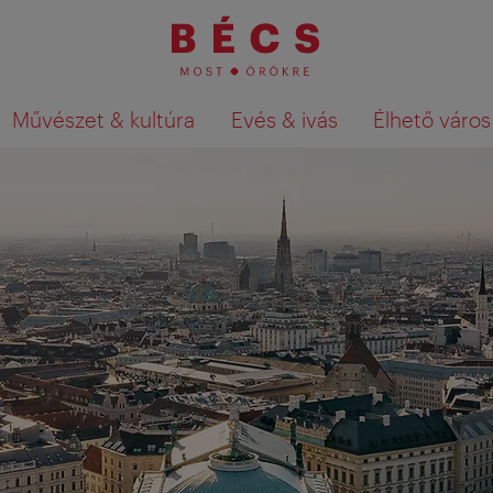
Művészet & kultúra
Evés & ivás
Élhető város
Keresési találatok megjelenítése a té