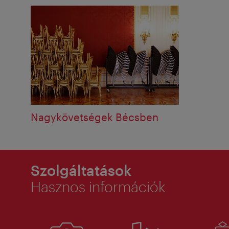
Nagykövetségek Bécsben
Szolgáltatások
Hasznos információk