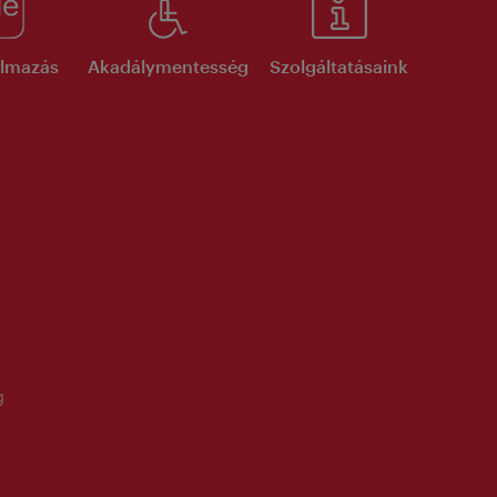
kalmazás
Akadálymentesség
Szolgáltatásaink
g