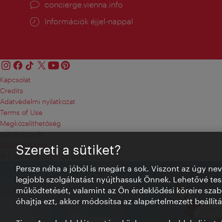
concierge.vienna.info
Információk éjjel-nappal
Kapcsolat
Credits
Adatvédelmi nyilatkozat
Terms of Use
Megközelíthetőség
Sajtókapcsolat
Sütik beállítása
Szereti a sütiket?
© Copyright WienTourismus
Persze néha a jóból is megárt a sok. Viszont az úgy ne
legjobb szolgáltatást nyújthassuk Önnek. Lehetővé tesz
működtetését, valamint az Ön érdeklődési köreire szab
óhajtja ezt, akkor módosítsa az alapértelmezett beállítá