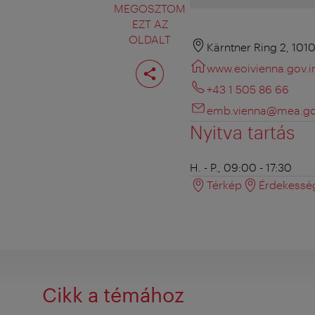
MEGOSZTOM
EZT AZ
OLDALT
Kärntner Ring 2, 101
Oldal
www.eoivienna.gov.i
megosztása
+43 1 505 86 66
emb.vienna@mea.go
Nyitva tartás
H. - P., 09:00 - 17:30
Térkép
Érdekessé
Cikk a témához