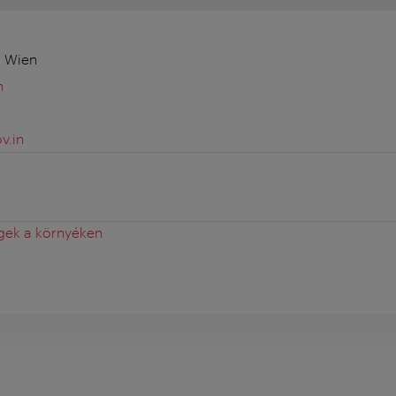
0 Wien
n
v.in
gek a környéken