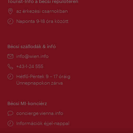
Tourist-Info a bécsi repülőtéren
Helyszín:
az érkezési csarnokban
Nyitva
Naponta 9-18 óra között
tartás:
Bécsi szállodák & infó
E-
info@wien.info
mail:
Telefon:
+43-1-24 555
Nyitva
Hétfő-Péntek 9 – 17 óráig
tartás:
Ünnepnapokon zárva
Bécsi MI-konciérz
concierge.vienna.info
Információk éjjel-nappal