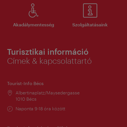
Akadálymentesség
Szolgáltatásaink
Turisztikai információ
Címek & kapcsolattartó
Tourist-Info Bécs
Helyszín:
Albertinaplatz/Maysedergasse
1010 Bécs
Nyitva
Naponta 9-18 óra között
tartás: