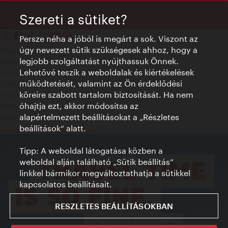
Szereti a sütiket?
Persze néha a jóból is megárt a sok. Viszont az
úgy nevezett sütik szükségesek ahhoz, hogy a
Kapcsolat
legjobb szolgáltatást nyújthassuk Önnek.
Credits
Lehetővé teszik a weboldalak és kiértékelések
Adatvédelmi nyilatkozat
működtetését, valamint az Ön érdeklődési
Terms of Use
köreire szabott tartalom biztosítását. Ha nem
Megközelíthetőség
óhajtja ezt, akkor módosítsa az
Sajtókapcsolat
alapértelmezett beállításokat a „Részletes
Sütik beállítása
beállítások“ alatt.
© Copyright WienTourismus
Tipp: A weboldal látogatása közben a
weboldal alján található „Sütik beállítás”
linkkel bármikor megváltoztathatja a sütikkel
kapcsolatos beállításait.
RESZLETES BEÁLLÍTÁSOKBAN