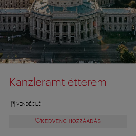
Kanzleramt étterem
VENDÉGLŐ
KEDVENC HOZZÁADÁS