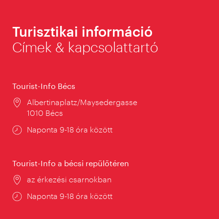
Turisztikai információ
Címek & kapcsolattartó
Tourist-Info Bécs
Helyszín:
Albertinaplatz/Maysedergasse
1010 Bécs
Nyitva
Naponta 9-18 óra között
tartás:
Tourist-Info a bécsi repülőtéren
Helyszín:
az érkezési csarnokban
Nyitva
Naponta 9-18 óra között
tartás: