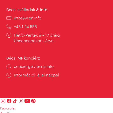
Bécsi szállodák & infó
E-
info@wien.info
mail:
Telefon:
+43-1-24 555
Nyitva
Hétfő-Péntek 9 – 17 óráig
tartás:
Ünnepnapokon zárva
Bécsi MI-konciérz
concierge.vienna.info
Információk éjjel-nappal
Kapcsolat