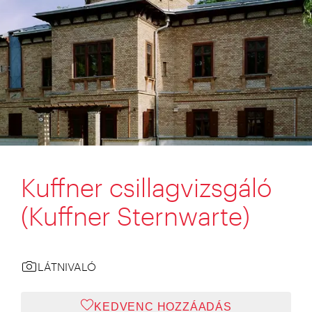
Kuffner csillagvizsgáló
(Kuffner Sternwarte)
LÁTNIVALÓ
KEDVENC HOZZÁADÁS