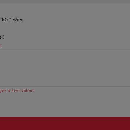
, 1070 Wien
el)
t
gek a környéken