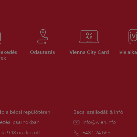
lekedés
Odautazás
Vienna City Card
ivie al
yek
nfo a bécsi repülőtéren
Bécsi szállodák & infó
ín:
kezési csarnokban
E-
info@wien.info
mail:
a
ta 9-18 óra között
Telefon:
+43-1-24 555