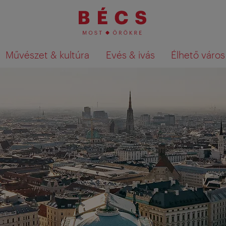
Művészet & kultúra
Evés & ivás
Élhető város
Keresési találatok megjelenítése a té