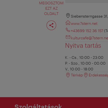
MEGOSZTOM
EZT AZ
OLDALT
Siebensterngasse 31
Oldal
www.7stern.net
megosztása
+43699 152 36 157
(T
kulturcafe@7stern.ne
Nyitva tartás
K. - Cs., 10:00 - 23:00
P. - Szo., 10:00 - 00:00
V., 10:00 - 18:00
Térkép
Érdekessé
Szolgáltatások