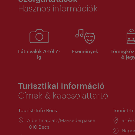
Hasznos információk
Látnivalók A-tól Z-
Események
Tömegköz
ig
& jeg
Turisztikai információ
Címek & kapcsolattartó
Tourist-Info Bécs
Tourist-I
Helyszín:
Albertinaplatz/Maysedergasse
Helysz
az ér
1010 Bécs
Nyitv
Napon