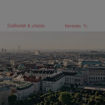
Szállodák & utazás
Keresés
KERESÉS
rképen