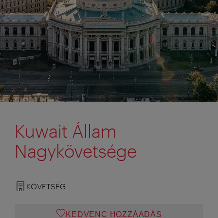
Kuwait Állam
Nagykövetsége
KÖVETSÉG
KEDVENC HOZZÁADÁS