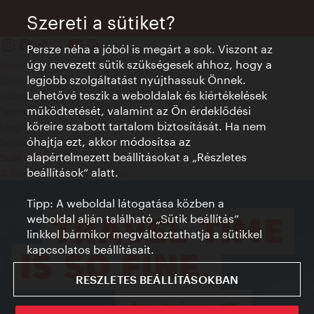
Szereti a sütiket?
Persze néha a jóból is megárt a sok. Viszont az
úgy nevezett sütik szükségesek ahhoz, hogy a
Kapcsolat
legjobb szolgáltatást nyújthassuk Önnek.
Credits
Lehetővé teszik a weboldalak és kiértékelések
Adatvédelmi nyilatkozat
működtetését, valamint az Ön érdeklődési
Terms of Use
köreire szabott tartalom biztosítását. Ha nem
Megközelíthetőség
óhajtja ezt, akkor módosítsa az
Sajtókapcsolat
alapértelmezett beállításokat a „Részletes
Sütik beállítása
beállítások“ alatt.
© Copyright WienTourismus
Tipp: A weboldal látogatása közben a
weboldal alján található „Sütik beállítás”
linkkel bármikor megváltoztathatja a sütikkel
kapcsolatos beállításait.
RESZLETES BEÁLLÍTÁSOKBAN