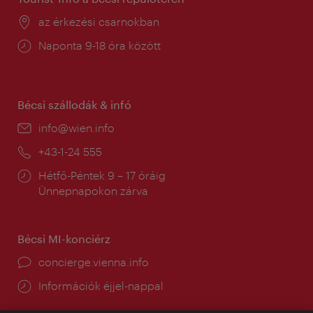
Helyszín:
az érkezési csarnokban
Nyitva
Naponta 9-18 óra között
tartás:
Bécsi szállodák & infó
E-
info@wien.info
mail:
Telefon:
+43-1-24 555
Nyitva
Hétfő-Péntek 9 – 17 óráig
tartás:
Ünnepnapokon zárva
Bécsi MI-konciérz
concierge.vienna.info
Információk éjjel-nappal