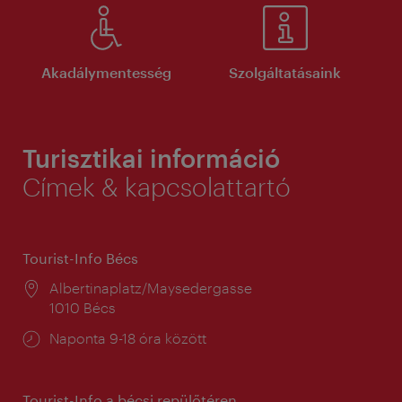
Akadálymentesség
Szolgáltatásaink
Turisztikai információ
Címek & kapcsolattartó
Tourist-Info Bécs
Helyszín:
Albertinaplatz/Maysedergasse
1010 Bécs
Nyitva
Naponta 9-18 óra között
tartás:
Tourist-Info a bécsi repülőtéren