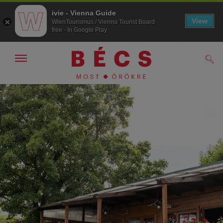
ivie - Vienna Guide
View
WienTourismus / Vienna Tourist Board
free - In Google Play
Navigáció
Kere
kijelzése
/
elrejtése
A
A
navigációhoz
tartalomhoz