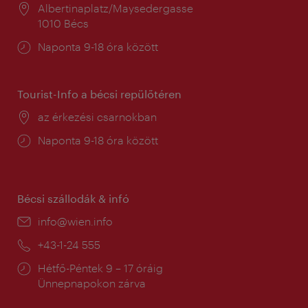
Helyszín:
Albertinaplatz/Maysedergasse
1010 Bécs
Nyitva
Naponta 9-18 óra között
tartás:
Tourist-Info a bécsi repülőtéren
Helyszín:
az érkezési csarnokban
Nyitva
Naponta 9-18 óra között
tartás:
Bécsi szállodák & infó
E-
info@wien.info
mail:
Telefon:
+43-1-24 555
Nyitva
Hétfő-Péntek 9 – 17 óráig
tartás:
Ünnepnapokon zárva