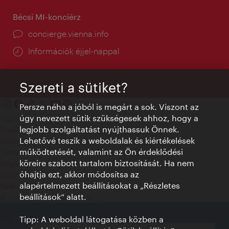
Bécsi MI-konciérz
concierge.vienna.info
Információk éjjel-nappal
Szereti a sütiket?
Persze néha a jóból is megárt a sok. Viszont az
úgy nevezett sütik szükségesek ahhoz, hogy a
Kapcsolat
legjobb szolgáltatást nyújthassuk Önnek.
Credits
Lehetővé teszik a weboldalak és kiértékelések
Adatvédelmi nyilatkozat
működtetését, valamint az Ön érdeklődési
Terms of Use
köreire szabott tartalom biztosítását. Ha nem
Megközelíthetőség
óhajtja ezt, akkor módosítsa az
Sajtókapcsolat
alapértelmezett beállításokat a „Részletes
Sütik beállítása
beállítások“ alatt.
© Copyright WienTourismus
Tipp: A weboldal látogatása közben a