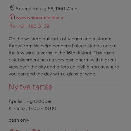
Sprengersteig 68, 1160 Wien
www.weinbau-leitner.at
+43 1 480 01 39
On the western outskirts of Vienna and a stone’s
throw from Wilhelminenberg Palace stands one of
the few wine taverns in the 16th district. This rustic
establishment has its very own charm with a great
view over the city and offers an idyllic retreat where
you can end the day with a glass of wine.
Nyitva tartás
Április ...-ig Október
K. - Szo., 17:00 - 23:00
cash only