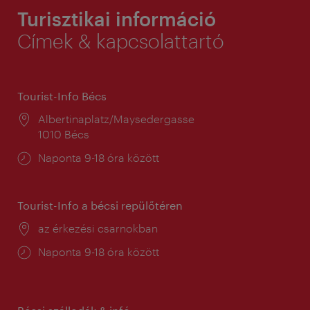
Turisztikai információ
Címek & kapcsolattartó
Tourist-Info Bécs
Helyszín:
Albertinaplatz/Maysedergasse
1010 Bécs
Nyitva
Naponta 9-18 óra között
tartás:
Tourist-Info a bécsi repülőtéren
Helyszín:
az érkezési csarnokban
Nyitva
Naponta 9-18 óra között
tartás: