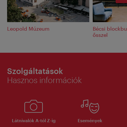
Leopold Múzeum
Bécsi blockbus
ősszel
Szolgáltatások
Hasznos információk
Látnivalók A-tól Z-ig
Események