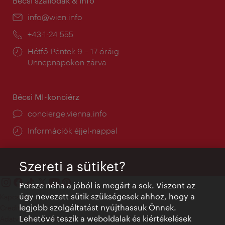
Bécsi szállodák & infó
E-
info@wien.info
mail:
Telefon:
+43-1-24 555
Nyitva
Hétfő-Péntek 9 – 17 óráig
tartás:
Ünnepnapokon zárva
Bécsi MI-konciérz
concierge.vienna.info
Információk éjjel-nappal
Szereti a sütiket?
Persze néha a jóból is megárt a sok. Viszont az
úgy nevezett sütik szükségesek ahhoz, hogy a
Kapcsolat
legjobb szolgáltatást nyújthassuk Önnek.
Credits
Lehetővé teszik a weboldalak és kiértékelések
Adatvédelmi nyilatkozat