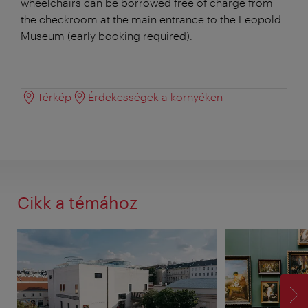
wheelchairs can be borrowed free of charge from
the checkroom at the main entrance to the Leopold
Museum (early booking required).
Térkép
Érdekességek a környéken
Cikk a témához
TO