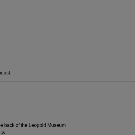
ugust.
 the back of the Leopold Museum
ンス