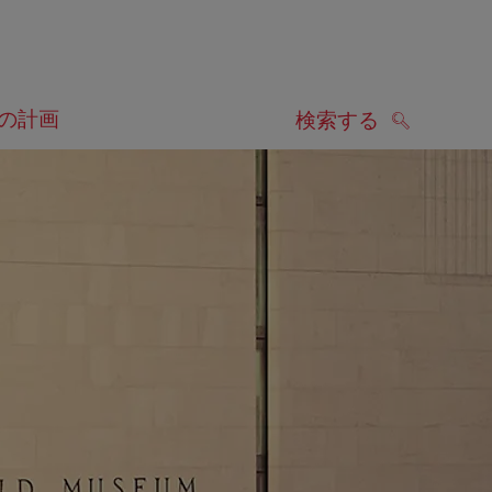
の計画
検索する
検索する
します