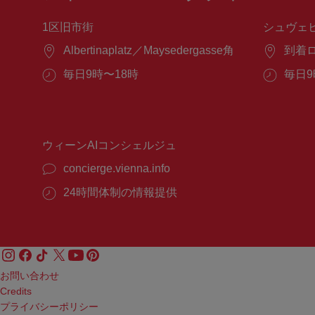
1区旧市街
シュヴェ
場
Albertinaplatz／Maysedergasse角
場
到着
所：
所：
営
毎日9時〜18時
営
毎日9
業
業
時
時
間：
間：
ウィーンAIコンシェルジュ
concierge.vienna.info
24時間体制の情報提供
お問い合わせ
Credits
プライバシーポリシー