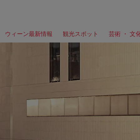
メ
こ
何
ウィーン最新情報
観光スポット
芸術 ・ 文
ニ
の
を
ュ
ペ
お
ー
ー
探
へ
ジ
し
の
で
ト
す
ッ
か？
プ
へ