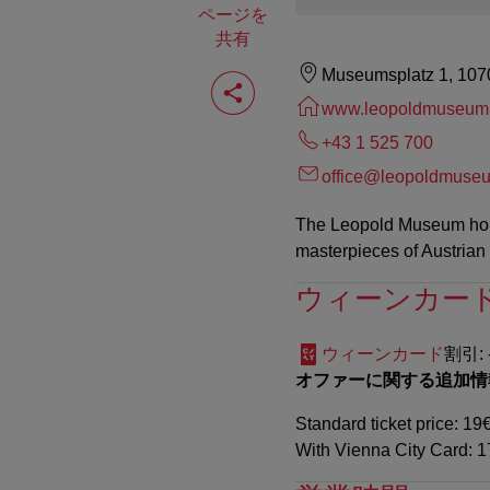
ページを
共有
ペ
Museumsplatz 1, 107
ー
www.leopoldmuseum
ジ
を
+43 1 525 700
共
有
office@leopoldmuse
す
る
The Leopold Museum house
masterpieces of Austria
ウィーンカー
ウィーンカード
割引
:
オファーに関する追加情
Standard ticket price: 19€
With Vienna City Card: 17