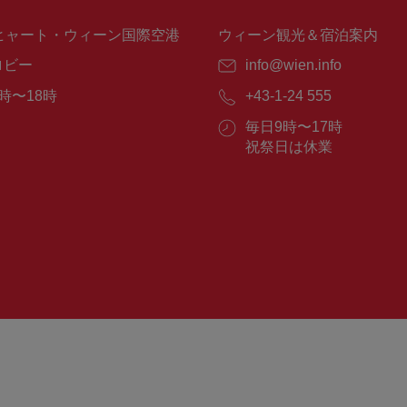
ヒャート・ウィーン国際空港
ウィーン観光＆宿泊案内
ロビー
E
info@wien.info
メ
時〜18時
電
+43-1-24 555
ー
話
ル：
営
毎日9時〜17時
番
業
祝祭日は休業
号：
時
間：