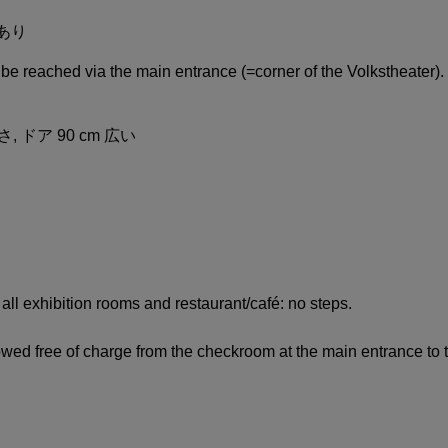
あり
e reached via the main entrance (=corner of the Volkstheater).
深さ, ドア 90 cm 広い
all exhibition rooms and restaurant/café: no steps.
wed free of charge from the checkroom at the main entrance t