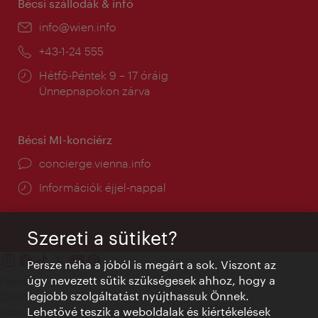
Bécsi szállodák & infó
E-
info@wien.info
mail:
Telefon:
+43-1-24 555
Nyitva
Hétfő-Péntek 9 – 17 óráig
tartás:
Ünnepnapokon zárva
Bécsi MI-konciérz
concierge.vienna.info
Információk éjjel-nappal
Szereti a sütiket?
Persze néha a jóból is megárt a sok. Viszont az
úgy nevezett sütik szükségesek ahhoz, hogy a
Kapcsolat
legjobb szolgáltatást nyújthassuk Önnek.
Credits
Lehetővé teszik a weboldalak és kiértékelések
Adatvédelmi nyilatkozat