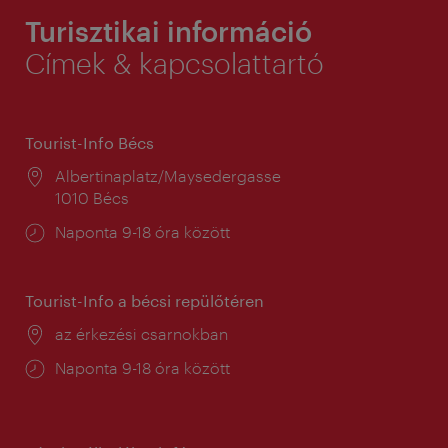
Turisztikai információ
Címek & kapcsolattartó
Tourist-Info Bécs
Helyszín:
Albertinaplatz/Maysedergasse
1010 Bécs
Nyitva
Naponta 9-18 óra között
tartás:
Tourist-Info a bécsi repülőtéren
Helyszín:
az érkezési csarnokban
Nyitva
Naponta 9-18 óra között
tartás: