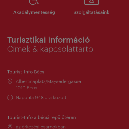
Akadálymentesség
Szolgáltatásaink
Turisztikai információ
Címek & kapcsolattartó
Tourist-Info Bécs
Helyszín:
Albertinaplatz/Maysedergasse
1010 Bécs
Nyitva
Naponta 9-18 óra között
tartás:
Tourist-Info a bécsi repülőtéren
Helyszín:
az érkezési csarnokban