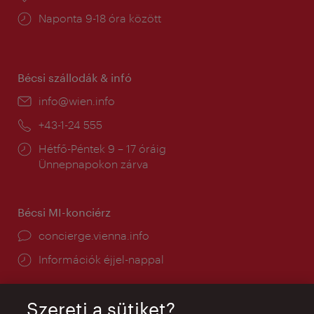
Nyitva
Naponta 9-18 óra között
tartás:
Bécsi szállodák & infó
E-
info@wien.info
mail:
Telefon:
+43-1-24 555
Nyitva
Hétfő-Péntek 9 – 17 óráig
tartás:
Ünnepnapokon zárva
Bécsi MI-konciérz
concierge.vienna.info
Információk éjjel-nappal
Szereti a sütiket?