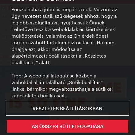
Persze néha a jóból is megárt a sok. Viszont az
úgy nevezett sütik szükségesek ahhoz, hogy a
Kapcsolat
legjobb szolgáltatást nyújthassuk Önnek.
Credits
Lehetővé teszik a weboldalak és kiértékelések
Adatvédelmi nyilatkozat
működtetését, valamint az Ön érdeklődési
Terms of Use
köreire szabott tartalom biztosítását. Ha nem
Megközelíthetőség
óhajtja ezt, akkor módosítsa az
Sajtókapcsolat
alapértelmezett beállításokat a „Részletes
Sütik beállítása
beállítások“ alatt.
© Copyright WienTourismus
Tipp: A weboldal látogatása közben a
weboldal alján található „Sütik beállítás”
linkkel bármikor megváltoztathatja a sütikkel
kapcsolatos beállításait.
RESZLETES BEÁLLÍTÁSOKBAN
AS ÖSSZES SÜTI ELFOGADÁSA