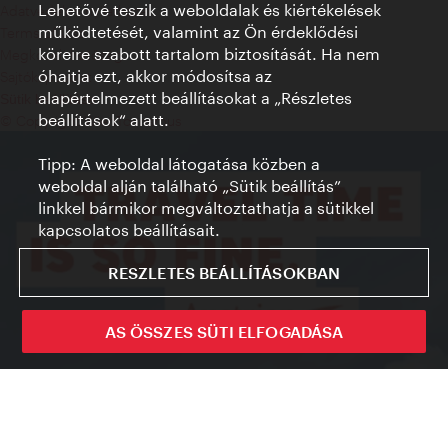
Lehetővé teszik a weboldalak és kiértékelések
Adatvédelmi nyilatkozat
működtetését, valamint az Ön érdeklődési
Terms of Use
köreire szabott tartalom biztosítását. Ha nem
Megközelíthetőség
óhajtja ezt, akkor módosítsa az
Sajtókapcsolat
alapértelmezett beállításokat a „Részletes
Sütik beállítása
beállítások“ alatt.
© Copyright WienTourismus
Tipp: A weboldal látogatása közben a
weboldal alján található „Sütik beállítás”
linkkel bármikor megváltoztathatja a sütikkel
kapcsolatos beállításait.
RESZLETES BEÁLLÍTÁSOKBAN
AS ÖSSZES SÜTI ELFOGADÁSA