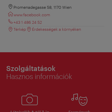
Promenadegasse 58, 1170 Wien
www.facebook.com
+43 1 486 24 52
Térkép
Érdekességek a környéken
Szolgáltatások
Hasznos információk
Látnivalók A-tól Z-ig
Események