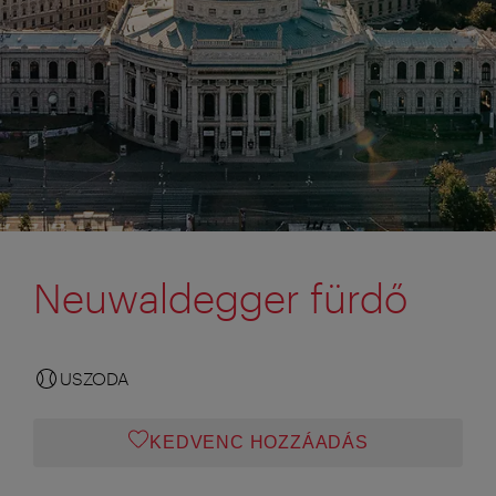
Neuwaldegger fürdő
USZODA
KEDVENC HOZZÁADÁS