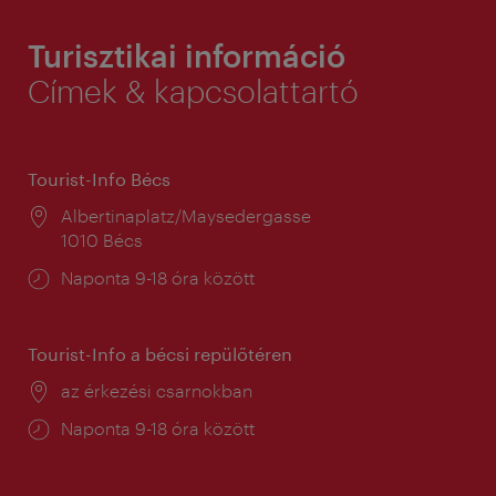
Turisztikai információ
Címek & kapcsolattartó
Tourist-Info Bécs
Helyszín:
Albertinaplatz/Maysedergasse
1010 Bécs
Nyitva
Naponta 9-18 óra között
tartás:
Tourist-Info a bécsi repülőtéren
Helyszín:
az érkezési csarnokban
Nyitva
Naponta 9-18 óra között
tartás: