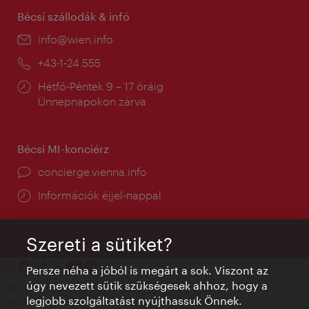
Bécsi szállodák & infó
E-
info@wien.info
mail:
Telefon:
+43-1-24 555
Nyitva
Hétfő-Péntek 9 – 17 óráig
tartás:
Ünnepnapokon zárva
Bécsi MI-konciérz
concierge.vienna.info
Információk éjjel-nappal
Szereti a sütiket?
Persze néha a jóból is megárt a sok. Viszont az
úgy nevezett sütik szükségesek ahhoz, hogy a
Kapcsolat
legjobb szolgáltatást nyújthassuk Önnek.
Credits