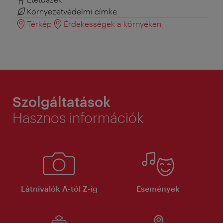
Környezetvédelmi címke
Térkép
Érdekességek a környéken
Szolgáltatások
Hasznos információk
Látnivalók A-tól Z-ig
Események