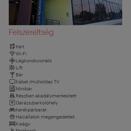
Felszereltség
Kert
Wi-Fi
Légkondicionáló
Lift
Bár
Kábel-/műholdas TV
Minibár
Részben akadálymentesített
Garázs/parkolóhely
Kerékpárbarát
Háziállatok megengedettek
Kiságy
Etetőszék