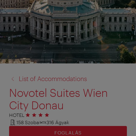
vissza
List of Accommodations
a:
Novotel Suites Wien
City Donau
HOTEL
4 csillag
158 Szoba
316 Ágyak
FOGLALÁS