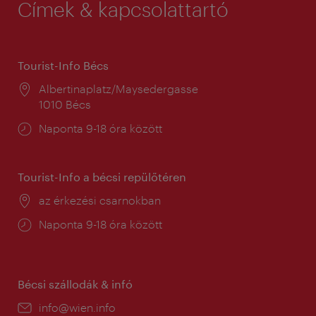
Címek & kapcsolattartó
Tourist-Info Bécs
Helyszín:
Albertinaplatz/Maysedergasse
1010 Bécs
Nyitva
Naponta 9-18 óra között
tartás:
Tourist-Info a bécsi repülőtéren
Helyszín:
az érkezési csarnokban
Nyitva
Naponta 9-18 óra között
tartás:
Bécsi szállodák & infó
E-
info@wien.info