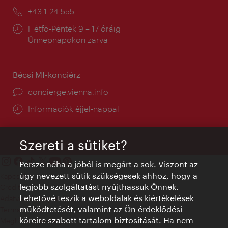
mail:
Telefon:
+43-1-24 555
Nyitva
Hétfő-Péntek 9 – 17 óráig
tartás:
Ünnepnapokon zárva
Bécsi MI-konciérz
concierge.vienna.info
Információk éjjel-nappal
Szereti a sütiket?
Persze néha a jóból is megárt a sok. Viszont az
úgy nevezett sütik szükségesek ahhoz, hogy a
Kapcsolat
legjobb szolgáltatást nyújthassuk Önnek.
Credits
Lehetővé teszik a weboldalak és kiértékelések
Adatvédelmi nyilatkozat
működtetését, valamint az Ön érdeklődési
Terms of Use
köreire szabott tartalom biztosítását. Ha nem
Megközelíthetőség