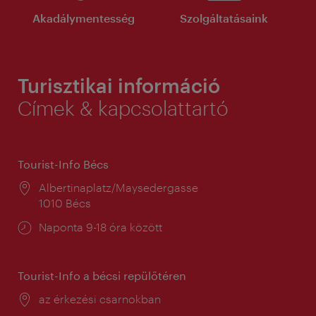
Akadálymentesség
Szolgáltatásaink
Turisztikai információ
Címek & kapcsolattartó
Tourist-Info Bécs
Helyszín:
Albertinaplatz/Maysedergasse
1010 Bécs
Nyitva
Naponta 9-18 óra között
tartás:
Tourist-Info a bécsi repülőtéren
Helyszín:
az érkezési csarnokban