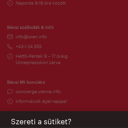
Nyitva
Naponta 9-18 óra között
tartás:
Bécsi szállodák & infó
E-
info@wien.info
mail:
Telefon:
+43-1-24 555
Nyitva
Hétfő-Péntek 9 – 17 óráig
tartás:
Ünnepnapokon zárva
Bécsi MI-konciérz
concierge.vienna.info
Információk éjjel-nappal
Szereti a sütiket?