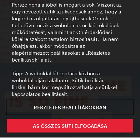
Persze néha a jóból is megárt a sok. Viszont az
úgy nevezett sütik szükségesek ahhoz, hogy a
Kapcsolat
legjobb szolgáltatást nyújthassuk Önnek.
Credits
Lehetővé teszik a weboldalak és kiértékelések
Adatvédelmi nyilatkozat
működtetését, valamint az Ön érdeklődési
Terms of Use
köreire szabott tartalom biztosítását. Ha nem
Megközelíthetőség
óhajtja ezt, akkor módosítsa az
Sajtókapcsolat
alapértelmezett beállításokat a „Részletes
Sütik beállítása
beállítások“ alatt.
© Copyright WienTourismus
Tipp: A weboldal látogatása közben a
weboldal alján található „Sütik beállítás”
linkkel bármikor megváltoztathatja a sütikkel
kapcsolatos beállításait.
RESZLETES BEÁLLÍTÁSOKBAN
AS ÖSSZES SÜTI ELFOGADÁSA