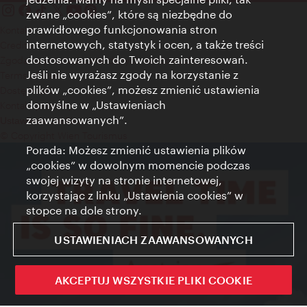
zwane „cookies”, które są niezbędne do
prawidłowego funkcjonowania stron
Kontakt
internetowych, statystyk i ocen, a także treści
Credits
dostosowanych do Twoich zainteresowań.
Zgoda na przetwarzanie danych osobowych
Jeśli nie wyrażasz zgody na korzystanie z
Terms of Use
plików „cookies”, możesz zmienić ustawienia
Dostępność
domyślne w „Ustawieniach
Kontakt prasowy
zaawansowanych”.
Ustawienia cookies
© Copyright Wien Tourismus
Porada: Możesz zmienić ustawienia plików
„cookies” w dowolnym momencie podczas
swojej wizyty na stronie internetowej,
korzystając z linku „Ustawienia cookies” w
stopce na dole strony.
USTAWIENIACH ZAAWANSOWANYCH
AKCEPTUJ WSZYSTKIE PLIKI COOKIE