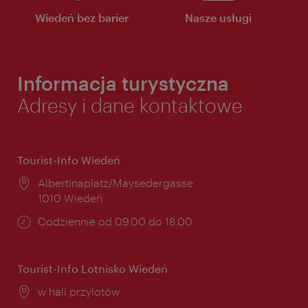
Wiedeń bez barier
Nasze usługi
Informacja turystyczna
Adresy i dane kontaktowe
Tourist-Info Wiedeń
Miejsce:
Albertinaplatz/Maysedergasse
1010 Wiedeń
Godziny
Codziennie od 09.00 do 18.00
otwarcia:
Tourist-Info Lotnisko Wiedeń
Miejsce:
w hali przylotów