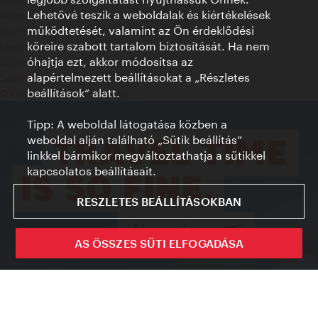
Lehetővé teszik a weboldalak és kiértékelések
Adatvédelmi nyilatkozat
működtetését, valamint az Ön érdeklődési
Terms of Use
köreire szabott tartalom biztosítását. Ha nem
Megközelíthetőség
óhajtja ezt, akkor módosítsa az
Sajtókapcsolat
alapértelmezett beállításokat a „Részletes
Sütik beállítása
beállítások“ alatt.
© Copyright WienTourismus
Tipp: A weboldal látogatása közben a
weboldal alján található „Sütik beállítás”
linkkel bármikor megváltoztathatja a sütikkel
kapcsolatos beállításait.
RESZLETES BEÁLLÍTÁSOKBAN
AS ÖSSZES SÜTI ELFOGADÁSA