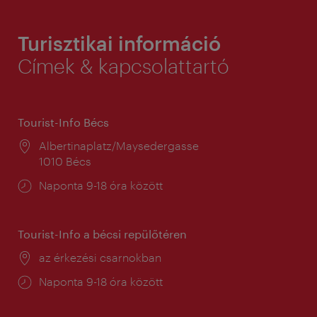
Turisztikai információ
Címek & kapcsolattartó
Tourist-Info Bécs
Helyszín:
Albertinaplatz/Maysedergasse
1010 Bécs
Nyitva
Naponta 9-18 óra között
tartás:
Tourist-Info a bécsi repülőtéren
Helyszín:
az érkezési csarnokban
Nyitva
Naponta 9-18 óra között
tartás: