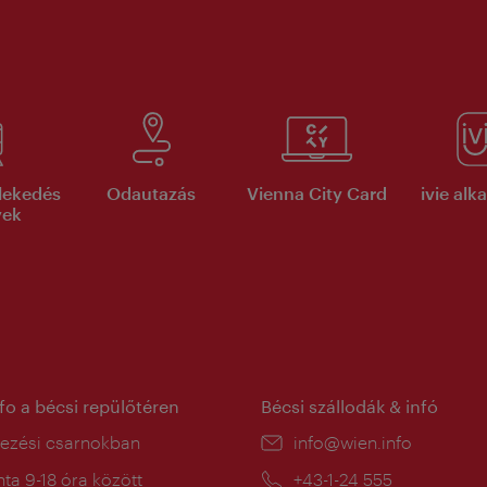
lekedés
Odautazás
Vienna City Card
ivie al
yek
nfo a bécsi repülőtéren
Bécsi szállodák & infó
ín:
kezési csarnokban
E-
info@wien.info
mail:
a
ta 9-18 óra között
Telefon:
+43-1-24 555