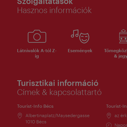
Szolgáltatások
Hasznos információk
Látnivalók A-tól Z-
Események
Tömegköz
ig
& jeg
Turisztikai információ
Címek & kapcsolattartó
Tourist-Info Bécs
Tourist-I
Helyszín:
Albertinaplatz/Maysedergasse
Helysz
az ér
1010 Bécs
Nyitv
Napon