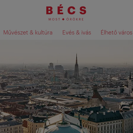
Művészet & kultúra
Evés & ivás
Élhető város
Keresési találatok megjelenítése a té