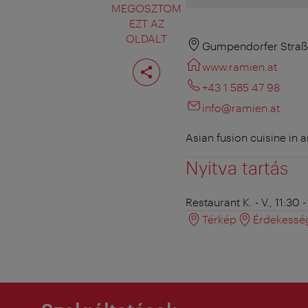
MEGOSZTOM
EZT AZ
OLDALT
Gumpendorfer Straß
Oldal
www.ramien.at
megosztása
+43 1 585 47 98
info@ramien.at
Asian fusion cuisine in 
Nyitva tartás
Restaurant
K. - V., 11:30 
Térkép
Érdekessé