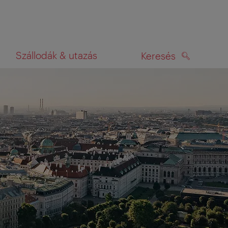
Szállodák & utazás
Keresés
KERESÉS
rképen