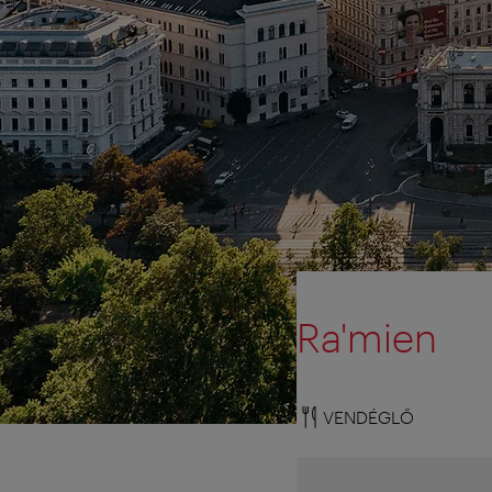
Ra'mien
VENDÉGLŐ