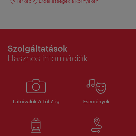
Térkép
Érdekességek a környéken
Szolgáltatások
Hasznos információk
Látnivalók A-tól Z-ig
Események