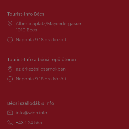
Tourist-Info Bécs
Helyszín:
Albertinaplatz/Maysedergasse
1010 Bécs
Nyitva
Naponta 9-18 óra között
tartás:
Tourist-Info a bécsi repülőtéren
Helyszín:
az érkezési csarnokban
Nyitva
Naponta 9-18 óra között
tartás:
Bécsi szállodák & infó
E-
info@wien.info
mail:
Telefon:
+43-1-24 555