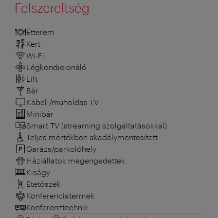
Felszereltség
Étterem
Kert
Wi-Fi
Légkondicionáló
Lift
Bár
Kábel-/műholdas TV
Minibár
Smart TV (streaming szolgáltatásokkal)
Teljes mértékben akadálymentesített
Garázs/parkolóhely
Háziállatok megengedettek
Kiságy
Etetőszék
Konferenciatermek
Konferenztechnik