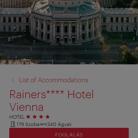
vissza
List of Accommodations
a:
Rainers**** Hotel
Vienna
HOTEL
4 csillag
179 Szoba
340 Ágyak
FOGLALÁS