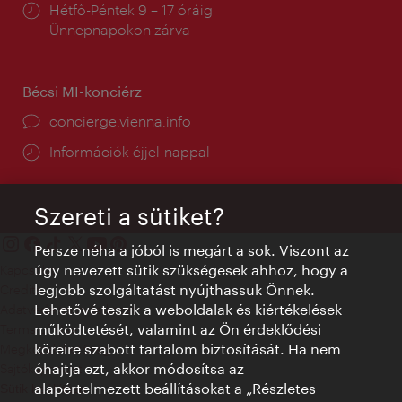
Nyitva
Hétfő-Péntek 9 – 17 óráig
tartás:
Ünnepnapokon zárva
Bécsi MI-konciérz
concierge.vienna.info
Információk éjjel-nappal
Szereti a sütiket?
Persze néha a jóból is megárt a sok. Viszont az
úgy nevezett sütik szükségesek ahhoz, hogy a
Kapcsolat
legjobb szolgáltatást nyújthassuk Önnek.
Credits
Lehetővé teszik a weboldalak és kiértékelések
Adatvédelmi nyilatkozat
működtetését, valamint az Ön érdeklődési
Terms of Use
köreire szabott tartalom biztosítását. Ha nem
Megközelíthetőség
óhajtja ezt, akkor módosítsa az
Sajtókapcsolat
alapértelmezett beállításokat a „Részletes
Sütik beállítása