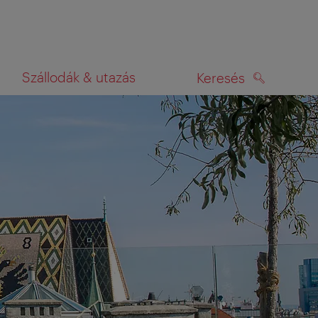
Szállodák & utazás
Keresés
KERESÉS
rképen