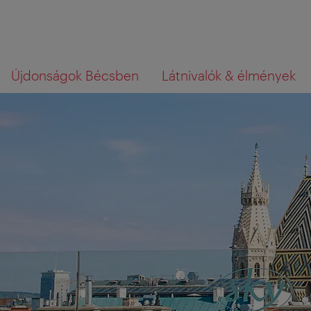
A
A
Mit
Újdonságok Bécsben
Látnivalók & élmények
navigációhoz
tartalomhoz
az,
amit
keres?