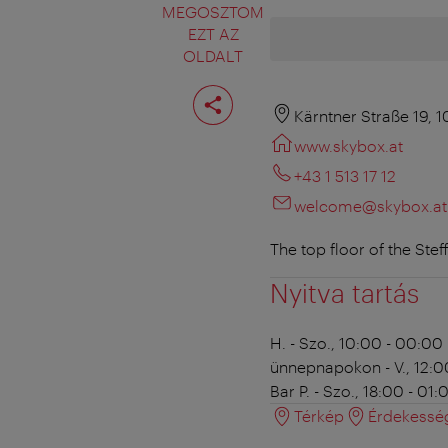
MEGOSZTOM
EZT AZ
OLDALT
Oldal
megosztása
Kärntner Straße 19, 
www.skybox.at
+43 1 513 17 12
welcome@skybox.at
The top floor of the Stef
Nyitva tartás
H. - Szo., 10:00 - 00:00
ünnepnapokon - V., 12:0
Bar
P. - Szo., 18:00 - 01:
Térkép
Érdekessé