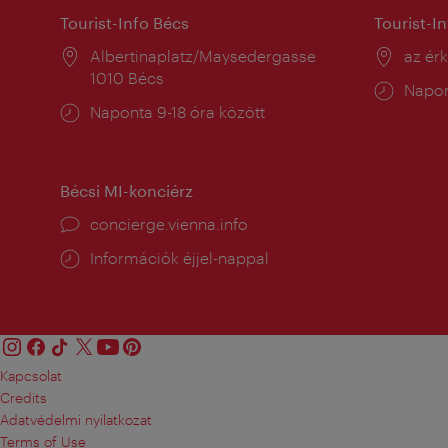
Tourist-Info Bécs
Tourist-I
Helyszín:
Albertinaplatz/Maysedergasse
Helysz
az ér
1010 Bécs
Nyitv
Napon
Nyitva
Naponta 9-18 óra között
tartás
tartás:
Bécsi MI-konciérz
concierge.vienna.info
Információk éjjel-nappal
Kapcsolat
Credits
Adatvédelmi nyilatkozat
Terms of Use