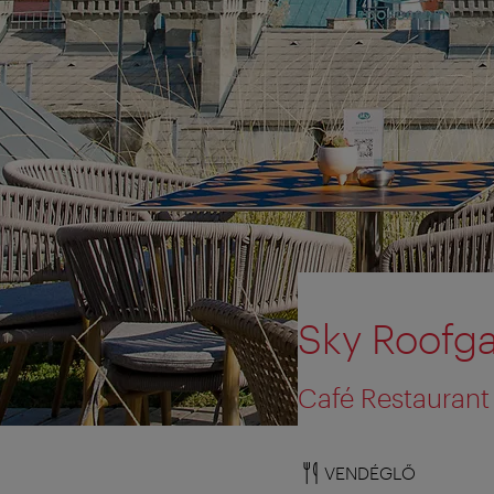
Sky Roofga
Café Restaurant
VENDÉGLŐ