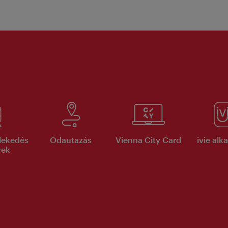
lekedés
Odautazás
Vienna City Card
ivie al
yek