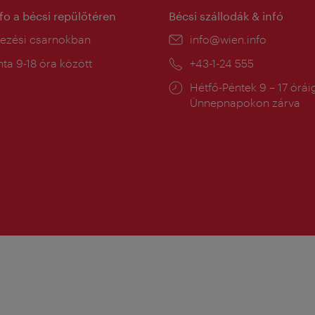
nfo a bécsi repülőtéren
Bécsi szállodák & infó
ín:
kezési csarnokban
E-
info@wien.info
mail:
a
ta 9-18 óra között
Telefon:
+43-1-24 555
:
Nyitva
Hétfő-Péntek 9 – 17 órái
tartás:
Ünnepnapokon zárva