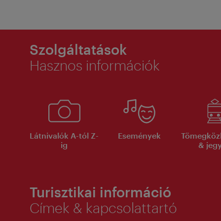
Szolgáltatások
Hasznos információk
Látnivalók A-tól Z-
Események
Tömegköz
ig
& jeg
Turisztikai információ
Címek & kapcsolattartó