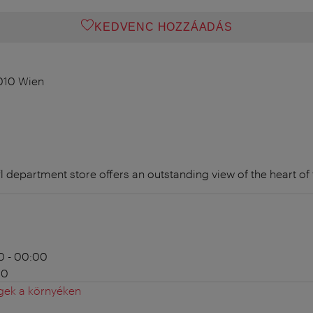
KEDVENC HOZZÁADÁS
1010 Wien
fl department store offers an outstanding view of the heart of t
0 - 00:00
00
gek a környéken