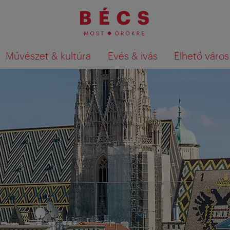
Művészet & kultúra
Evés & ivás
Élhető város
Keresési találatok megjelenítése a té