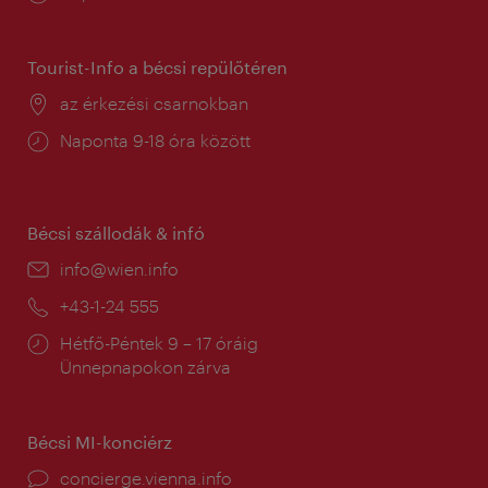
tartás:
Tourist-Info a bécsi repülőtéren
Helyszín:
az érkezési csarnokban
Nyitva
Naponta 9-18 óra között
tartás:
Bécsi szállodák & infó
E-
info@wien.info
mail:
Telefon:
+43-1-24 555
Nyitva
Hétfő-Péntek 9 – 17 óráig
tartás:
Ünnepnapokon zárva
Bécsi MI-konciérz
concierge.vienna.info