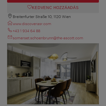
KEDVENC HOZZÁADÁS
Breitenfurter Straße 10, 1120 Wien
www.discoverasr.com
+43 1 934 64 88
somerset.schoenbrunn@the-ascott.com