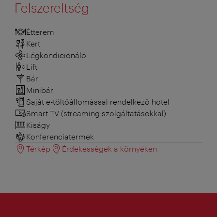
Felszereltség
Étterem
Kert
Légkondicionáló
Lift
Bár
Minibár
Saját e-töltőállomással rendelkező hotel
Smart TV (streaming szolgáltatásokkal)
Kiságy
Konferenciatermek
Térkép
Érdekességek a környéken