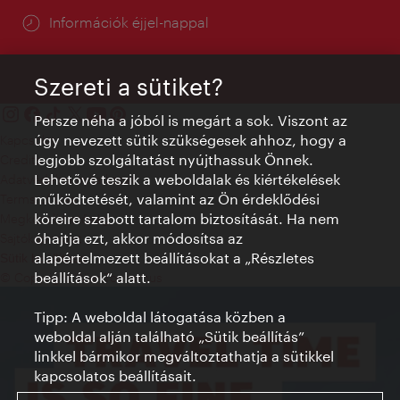
Információk éjjel-nappal
Szereti a sütiket?
Persze néha a jóból is megárt a sok. Viszont az
úgy nevezett sütik szükségesek ahhoz, hogy a
Kapcsolat
legjobb szolgáltatást nyújthassuk Önnek.
Credits
Lehetővé teszik a weboldalak és kiértékelések
Adatvédelmi nyilatkozat
működtetését, valamint az Ön érdeklődési
Terms of Use
köreire szabott tartalom biztosítását. Ha nem
Megközelíthetőség
óhajtja ezt, akkor módosítsa az
Sajtókapcsolat
alapértelmezett beállításokat a „Részletes
Sütik beállítása
beállítások“ alatt.
© Copyright WienTourismus
Tipp: A weboldal látogatása közben a
weboldal alján található „Sütik beállítás”
linkkel bármikor megváltoztathatja a sütikkel
kapcsolatos beállításait.