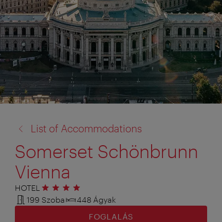
vissza
List of Accommodations
a:
Somerset Schönbrunn
Vienna
HOTEL
4 csillag
199 Szoba
448 Ágyak
FOGLALÁS