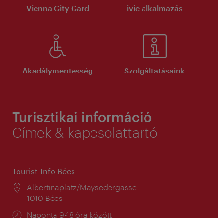
Vienna City Card
ivie alkalmazás
Akadálymentesség
Szolgáltatásaink
Turisztikai információ
Címek & kapcsolattartó
Tourist-Info Bécs
Helyszín:
Albertinaplatz/Maysedergasse
1010 Bécs
Nyitva
Naponta 9-18 óra között