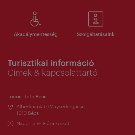
Akadálymentesség
Szolgáltatásaink
Turisztikai információ
Címek & kapcsolattartó
Tourist-Info Bécs
Helyszín:
Albertinaplatz/Maysedergasse
1010 Bécs
Nyitva
Naponta 9-18 óra között
tartás: