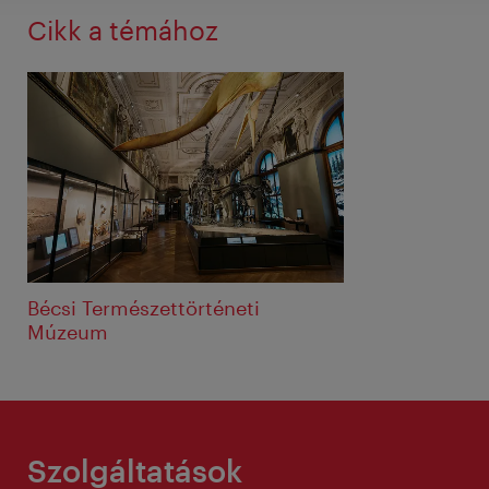
Cikk a témához
Bécsi Természettörténeti
Múzeum
Szolgáltatások