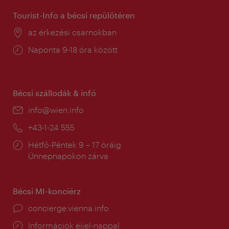
Tourist-Info a bécsi repülőtéren
Helyszín:
az érkezési csarnokban
Nyitva
Naponta 9-18 óra között
tartás:
Bécsi szállodák & infó
E-
info@wien.info
mail:
Telefon:
+43-1-24 555
Nyitva
Hétfő-Péntek 9 – 17 óráig
tartás:
Ünnepnapokon zárva
Bécsi MI-konciérz
concierge.vienna.info
Információk éjjel-nappal