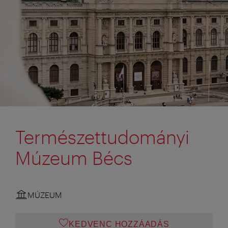
Természettudományi
Múzeum Bécs
MÚZEUM
KEDVENC HOZZÁADÁS