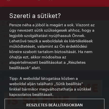
Szereti a sütiket?
Persze néha a jóból is megárt a sok. Viszont az
úgy nevezett sütik szükségesek ahhoz, hogy a
Kapcsolat
legjobb szolgáltatást nyújthassuk Önnek.
Credits
Lehetővé teszik a weboldalak és kiértékelések
Adatvédelmi nyilatkozat
működtetését, valamint az Ön érdeklődési
Terms of Use
köreire szabott tartalom biztosítását. Ha nem
Megközelíthetőség
óhajtja ezt, akkor módosítsa az
Sajtókapcsolat
alapértelmezett beállításokat a „Részletes
Sütik beállítása
beállítások“ alatt.
© Copyright WienTourismus
Tipp: A weboldal látogatása közben a
weboldal alján található „Sütik beállítás”
linkkel bármikor megváltoztathatja a sütikkel
kapcsolatos beállításait.
RESZLETES BEÁLLÍTÁSOKBAN