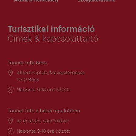
Turisztikai információ
Címek & kapcsolattartó
Tourist-Info Bécs
Helyszín:
Albertinaplatz/Maysedergasse
1010 Bécs
Nyitva
Naponta 9-18 óra között
tartás:
Tourist-Info a bécsi repülőtéren
Helyszín:
az érkezési csarnokban
Nyitva
Naponta 9-18 óra között