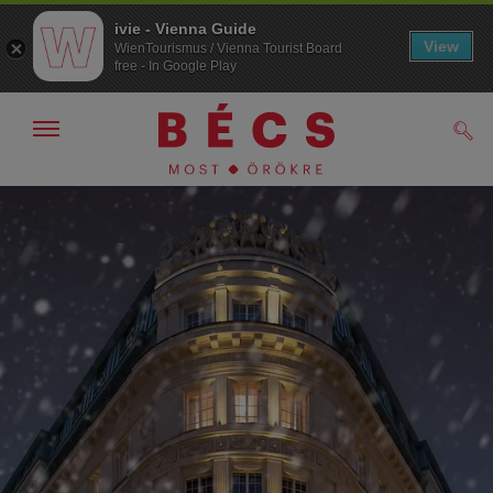
ivie - Vienna Guide
View
WienTourismus / Vienna Tourist Board
free - In Google Play
Navigáció
Kere
kijelzése
/
elrejtése
A
A
navigációhoz
tartalomhoz