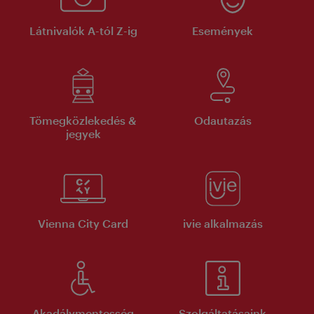
Látnivalók A-tól Z-ig
Események
Tömegközlekedés &
Odautazás
jegyek
Vienna City Card
ivie alkalmazás
Akadálymentesség
Szolgáltatásaink