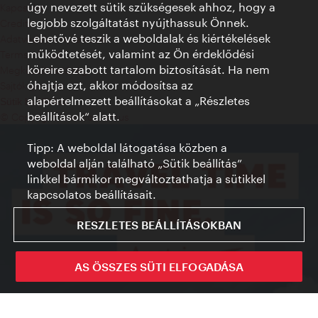
úgy nevezett sütik szükségesek ahhoz, hogy a
Kapcsolat
legjobb szolgáltatást nyújthassuk Önnek.
Credits
Lehetővé teszik a weboldalak és kiértékelések
Adatvédelmi nyilatkozat
működtetését, valamint az Ön érdeklődési
Terms of Use
köreire szabott tartalom biztosítását. Ha nem
Megközelíthetőség
óhajtja ezt, akkor módosítsa az
Sajtókapcsolat
alapértelmezett beállításokat a „Részletes
Sütik beállítása
beállítások“ alatt.
© Copyright WienTourismus
Tipp: A weboldal látogatása közben a
weboldal alján található „Sütik beállítás”
linkkel bármikor megváltoztathatja a sütikkel
kapcsolatos beállításait.
RESZLETES BEÁLLÍTÁSOKBAN
AS ÖSSZES SÜTI ELFOGADÁSA