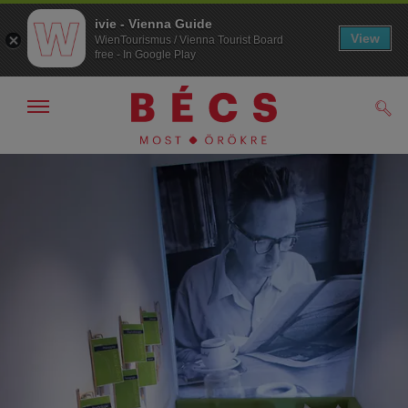
ivie - Vienna Guide
View
WienTourismus / Vienna Tourist Board
free - In Google Play
Navigáció
Kere
kijelzése
/
elrejtése
A
A
navigációhoz
tartalomhoz