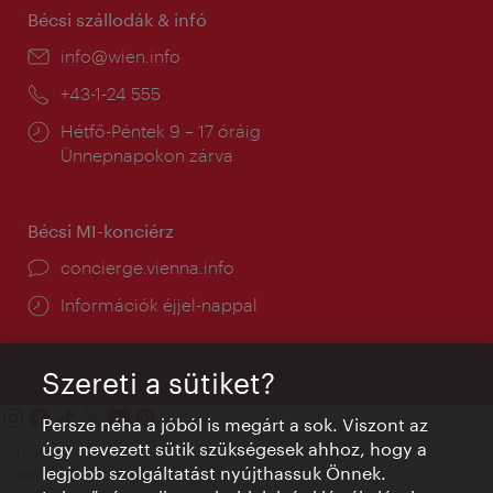
Bécsi szállodák & infó
E-
info@wien.info
mail:
Telefon:
+43-1-24 555
Nyitva
Hétfő-Péntek 9 – 17 óráig
tartás:
Ünnepnapokon zárva
Bécsi MI-konciérz
concierge.vienna.info
Információk éjjel-nappal
Szereti a sütiket?
Persze néha a jóból is megárt a sok. Viszont az
úgy nevezett sütik szükségesek ahhoz, hogy a
Kapcsolat
legjobb szolgáltatást nyújthassuk Önnek.
Credits