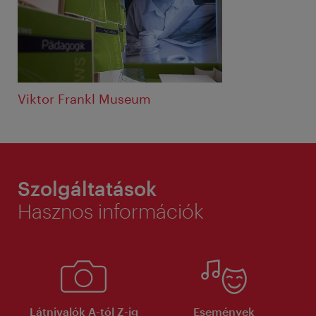
Viktor Frankl Museum
Szolgáltatások
Hasznos információk
Látnivalók A-tól Z-ig
Események