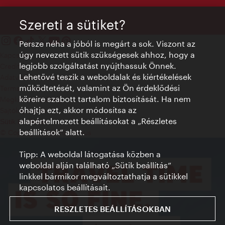
Szereti a sütiket?
Persze néha a jóból is megárt a sok. Viszont az
úgy nevezett sütik szükségesek ahhoz, hogy a
Kapcsolat
legjobb szolgáltatást nyújthassuk Önnek.
Credits
Lehetővé teszik a weboldalak és kiértékelések
Adatvédelmi nyilatkozat
működtetését, valamint az Ön érdeklődési
Terms of Use
köreire szabott tartalom biztosítását. Ha nem
Megközelíthetőség
óhajtja ezt, akkor módosítsa az
Sajtókapcsolat
alapértelmezett beállításokat a „Részletes
Sütik beállítása
beállítások“ alatt.
© Copyright WienTourismus
Tipp: A weboldal látogatása közben a
weboldal alján található „Sütik beállítás”
linkkel bármikor megváltoztathatja a sütikkel
kapcsolatos beállításait.
RESZLETES BEÁLLÍTÁSOKBAN