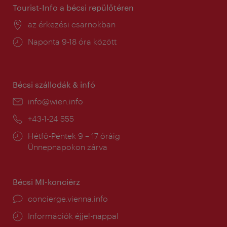
Tourist-Info a bécsi repülőtéren
Helyszín:
az érkezési csarnokban
Nyitva
Naponta 9-18 óra között
tartás:
Bécsi szállodák & infó
E-
info@wien.info
mail:
Telefon:
+43-1-24 555
Nyitva
Hétfő-Péntek 9 – 17 óráig
tartás:
Ünnepnapokon zárva
Bécsi MI-konciérz
concierge.vienna.info
Információk éjjel-nappal