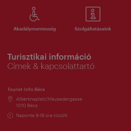
Akadálymentesség
Szolgáltatásaink
Turisztikai információ
Címek & kapcsolattartó
Tourist-Info Bécs
Helyszín:
Albertinaplatz/Maysedergasse
1010 Bécs
Nyitva
Naponta 9-18 óra között
tartás: