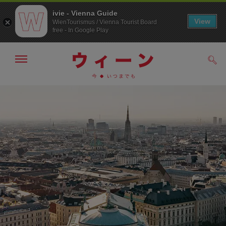
ivie - Vienna Guide
View
WienTourismus / Vienna Tourist Board
free - In Google Play
メ
検
ニ
索
ュ
メ
こ
す
ー
る
ニ
の
の
ュ
ペ
表
ー
ー
示・
非
へ
ジ
表
の
示
ト
ッ
プ
へ