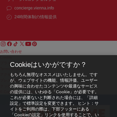
concierge.vienna.info
24時間体制の情報提供
お問い合わせ
Credits
プライバシーポリシー
Cookieはいかがですか？
Terms of Use
もちろん無理なオススメはいたしません。です
アクセシビリティ
が、ウェブサイトの機能、情報評価、ユーザー
プレス連絡先
の興味に合わせたコンテンツや最適なサービス
クッキーの設定
の提供には、いわゆる「Cookie」が必要です。
© Copyright WienTourismus
これが必要ないと判断された場合には、「詳細
設定」で標準設定を変更できます。 ヒント：サ
イトをご利用の際は、下部フッターにある
「Cookieの設定」リンクを使用することで、い