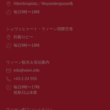
場
Albertinaplatz／Maysedergasse角
所：
営
毎日9時〜18時
業
時
間：
シュヴェヒャート・ウィーン国際空港
場
到着ロビー
所：
営
毎日9時〜18時
業
時
間：
ウィーン観光＆宿泊案内
E
info@wien.info
メ
電
+43-1-24 555
ー
話
ル：
営
毎日9時〜17時
番
業
祝祭日は休業
号：
時
間：
ウィーンAIコンシェルジュ