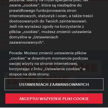
zwane „cookies”, które są niezbędne do
prawidłowego funkcjonowania stron
Kontakt
internetowych, statystyk i ocen, a także treści
Credits
dostosowanych do Twoich zainteresowań.
Zgoda na przetwarzanie danych osobowych
Jeśli nie wyrażasz zgody na korzystanie z
Terms of Use
plików „cookies”, możesz zmienić ustawienia
Dostępność
domyślne w „Ustawieniach
Kontakt prasowy
zaawansowanych”.
Ustawienia cookies
© Copyright Wien Tourismus
Porada: Możesz zmienić ustawienia plików
„cookies” w dowolnym momencie podczas
swojej wizyty na stronie internetowej,
korzystając z linku „Ustawienia cookies” w
stopce na dole strony.
USTAWIENIACH ZAAWANSOWANYCH
AKCEPTUJ WSZYSTKIE PLIKI COOKIE