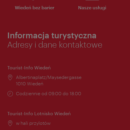
Wiedeń bez barier
Nasze usługi
Informacja turystyczna
Adresy i dane kontaktowe
Tourist-Info Wiedeń
Miejsce:
Albertinaplatz/Maysedergasse
1010 Wiedeń
Godziny
Codziennie od 09.00 do 18.00
otwarcia:
Tourist-Info Lotnisko Wiedeń
Miejsce:
w hali przylotów