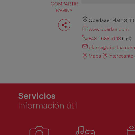
COMPARTIR
PÁGINA
Compartir
Oberlaaer Platz 3, 1
página
www.oberlaa.com
+43 1 688 51 13
(Tel)
pfarre@oberlaa.co
Mapa
Interesante
Servicios
Información útil