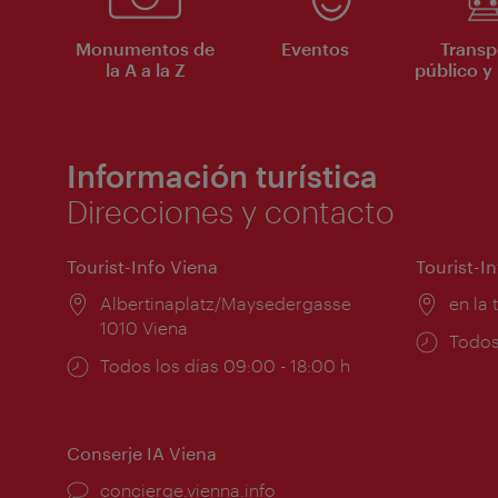
Monumentos de
Eventos
Transp
la A a la Z
público y 
Información turística
Direcciones y contacto
Tourist-Info Viena
Tourist-I
Lugar:
Albertinaplatz/Maysedergasse
Lugar
en la 
1010 Viena
Horar
Todos
Horarios
Todos los días 09:00 - 18:00 h
de
de
apert
apertura:
Conserje IA Viena
concierge.vienna.info