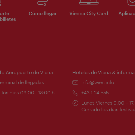
orte
Cómo llegar
Vienna City Card
Aplicac
billetes
nfo Aeropuerto de Viena
Hoteles de Viena & informa
:
terminal de llegadas
e-
info@wien.info
mail:
ios
 los días 09:00 - 18:00 h
Teléfono:
+43-1-24 555
Horarios
Lunes-Viernes 9:00 – 17
ura:
de
Cerrado los días festivo
apertura: