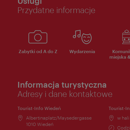
Usługi
Przydatne informacje
Zabytki od A do Z
Wydarzenia
Komuni
miejska &
Informacja turystyczna
Adresy i dane kontaktowe
Tourist-Info Wiedeń
Tourist-I
Miejsce:
Albertinaplatz/Maysedergasse
Miejs
w hal
1010 Wiedeń
Godzi
Codzi