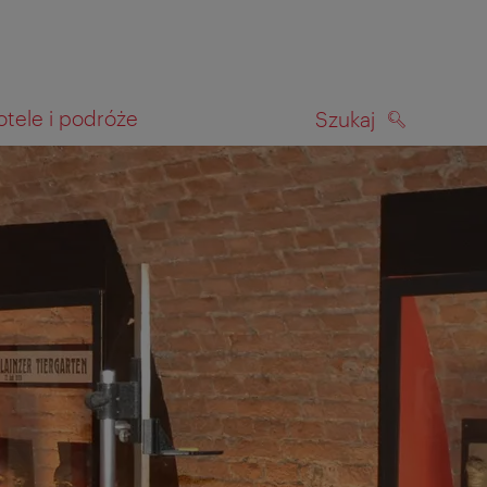
otele i podróże
Szukaj
SZUKAJ
kiwania