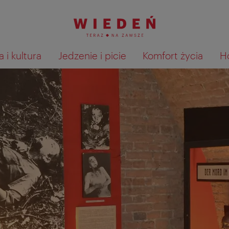
 i kultura
Jedzenie i picie
Komfort życia
H
Pokaż na mapie wyniki wyszu