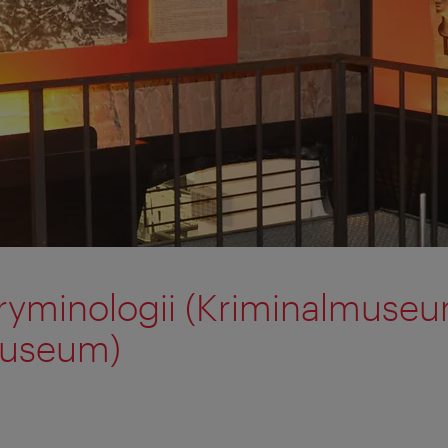
yminologii (Kriminalmuseu
museum)