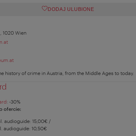
DODAJ ULUBIONE
, 1020 Wien
m.at
eum.at
 history of crime in Austria, from the Middle Ages to today.
rd
ard
: -30%
 ofercie:
cl. audioguide: 15,00€ /
l. audioguide: 10,50€