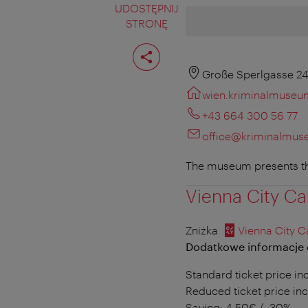
UDOSTĘPNIJ
STRONĘ
Podziel
stronę
Große Sperlgasse 24
wien.kriminalmuseu
+43 664 300 56 77
office@kriminalmus
The museum presents the
Vienna City Ca
Zniżka
Vienna City C
Dodatkowe informacje o
Standard ticket price in
Reduced ticket price inc
Saving: 4,50€ / -30%