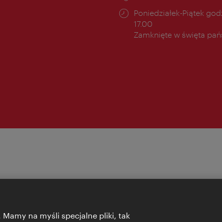
cia:
Godziny
Poniedziałek-Piątek godz
otwarcia:
17.00
Zamknięte w święta pa
 Mamy na myśli specjalne pliki, tak