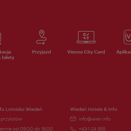
kacja
Przyjazd
Vienna City Card
Aplikac
 bilety
nfo Lotnisko Wiedeń
Wiedeń Hotele & Info
ce:
i przylotów
E-
info@wien.info
mail:
ny
ennie od 09.00 do 18.00
Telefon:
+43-1-24 555