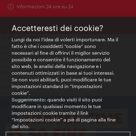
Öffnungszeiten:
Informazioni 24 ore su 24
Accetteresti dei cookie?
Lungi da noi l’idea di volerti importunare. Ma il
fatto è che i cosiddetti “cookie” sono
Contatti
necessari al fine di offrirvi il miglior servizio
Colophon
possibile e consentire il funzionamento del
Dichiarazione sulla protezione dei dati
sito web, le analisi della navigazione e i
Terms of Use
contenuti ottimizzati in base ai tuoi interessi.
Accessibilità
Se non vuoi abilitarli, puoi modificare le tue
Contatto stampa
impostazioni standard in “Impostazioni
Impostazioni cookie
cookie”.
© Copyright WienTourismus
Suggerimento: quando visiti il sito puoi
modificare in qualsiasi momento le tue
impostazioni cookie tramite il link
“Impostazioni cookie” a piè di pagina alla fine
del sito.