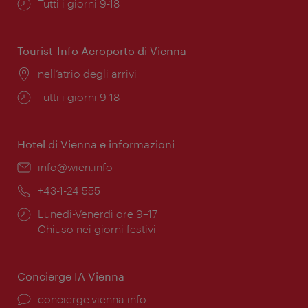
Orari
Tutti i giorni 9-18
di
apertura:
Tourist-Info Aeroporto di Vienna
Posizione:
nell’atrio degli arrivi
Orari
Tutti i giorni 9-18
di
apertura:
Hotel di Vienna e informazioni
Email:
info@wien.info
Telefono:
+43-1-24 555
Orari
Lunedì-Venerdì ore 9–17
di
Chiuso nei giorni festivi
apertura:
Concierge IA Vienna
Ort:
concierge.vienna.info