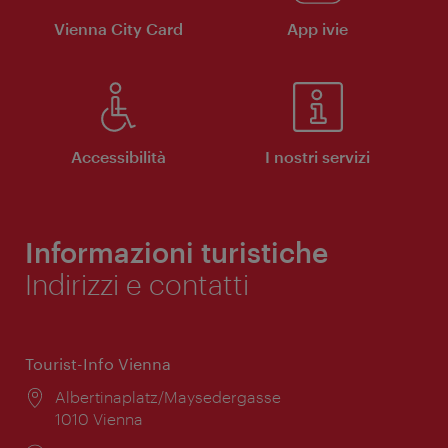
Vienna City Card
App ivie
Accessibilità
I nostri servizi
Informazioni turistiche
Indirizzi e contatti
Tourist-Info Vienna
Posizione:
Albertinaplatz/Maysedergasse
1010 Vienna