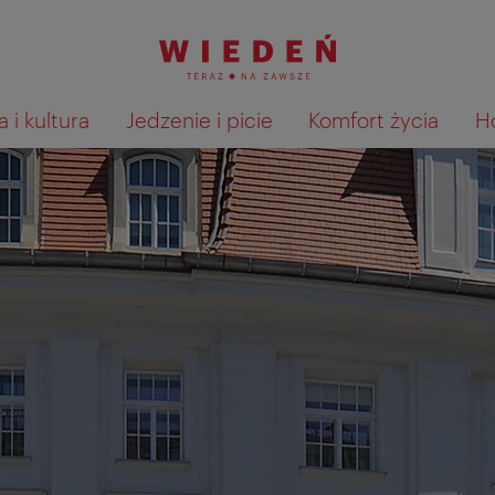
 i kultura
Jedzenie i picie
Komfort życia
H
Pokaż na mapie wyniki wyszu