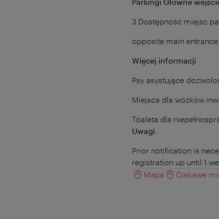
Parkingi Główne wejści
3 Dostępność miejsc p
opposite main entrance
Więcej informacji
Psy asystujące dozwolo
Miejsca dla wózków inwal
Toaleta dla niepełnosp
Uwagi
Prior notification is ne
registration up until 1 w
Mapa
Ciekawe mie