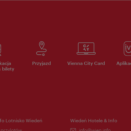
kacja
Przyjazd
Vienna City Card
Aplikac
 bilety
nfo Lotnisko Wiedeń
Wiedeń Hotele & Info
ce:
i przylotów
E-
info@wien.info