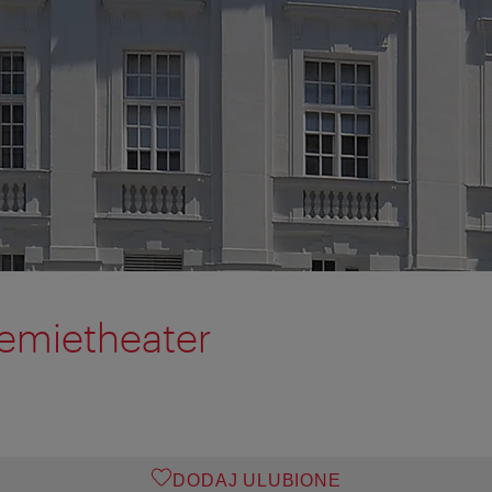
emietheater
DODAJ ULUBIONE