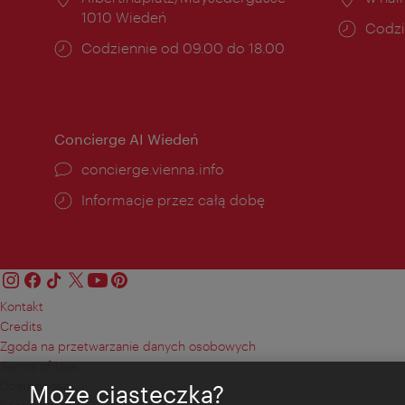
1010 Wiedeń
Godzi
Codzi
Godziny
Codziennie od 09.00 do 18.00
otwar
otwarcia:
Concierge AI Wiedeń
concierge.vienna.info
Informacje przez całą dobę
Kontakt
Credits
Zgoda na przetwarzanie danych osobowych
Terms of Use
Dostępność
Może ciasteczka?