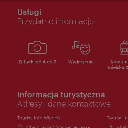
Usługi
Przydatne informacje
Zabytki od A do Z
Wydarzenia
Komuni
miejska &
Informacja turystyczna
Adresy i dane kontaktowe
Tourist-Info Wiedeń
Tourist-I
Miejsce:
Albertinaplatz/Maysedergasse
Miejs
w hal