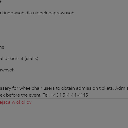
e
arkingowych dla niepełnosprawnych
ne
idzkich: 4 (stalls)
rawnych
cessary for wheelchair users to obtain admission tickets. Admis
eek before the event: Tel. +43 1 514 44-4145
jsca w okolicy