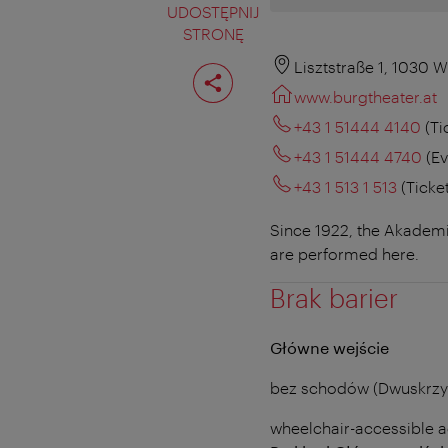
UDOSTĘPNIJ
STRONĘ
Podziel
Lisztstraße 1, 1030 W
stronę
www.burgtheater.at
+43 1 51444 4140
(Ti
+43 1 51444 4740
(Ev
+43 1 513 1 513
(Ticke
Since 1922, the Akademi
are performed here.
Brak barier
Główne wejście
bez schodów (Dwuskrzy
wheelchair-accessible ac