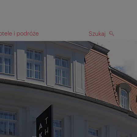
otele i podróże
Szukaj
SZUKAJ
kiwania