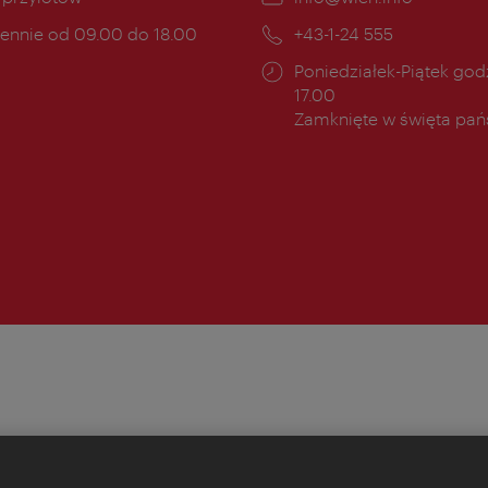
mail:
ny
ennie od 09.00 do 18.00
Telefon:
+43-1-24 555
cia:
Godziny
Poniedziałek-Piątek godz
otwarcia:
17.00
Zamknięte w święta pa