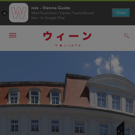
ivie - Vienna Guide
View
WienTourismus / Vienna Tourist Board
free - In Google Play
メ
検
ニ
索
ュ
メ
こ
す
ー
る
ニ
の
の
ュ
ペ
表
ー
ー
示・
非
へ
ジ
表
の
示
ト
ッ
プ
へ