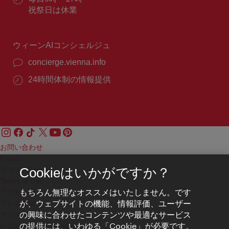
番
業
祝祭日は休業
号：
時
間：
ウィーンAIコンシェルジュ
concierge.vienna.info
24時間体制の情報提供
お問い合わせ
Credits
プライバシーポリシー
Cookieはいかがですか？
Terms of Use
もちろん無理なオススメはいたしません。です
アクセシビリティ
が、ウェブサイトの機能、情報評価、ユーザー
プレス連絡先
の興味に合わせたコンテンツや最適なサービス
クッキーの設定
の提供には、いわゆる「Cookie」が必要です。
© Copyright WienTourismus