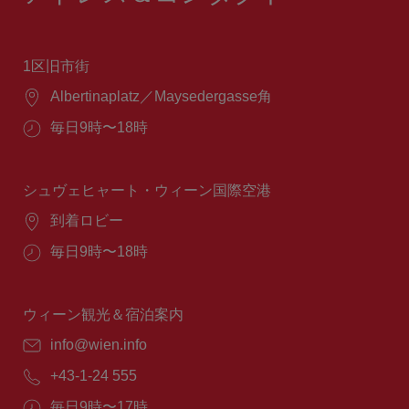
1区旧市街
場
Albertinaplatz／Maysedergasse角
所：
営
毎日9時〜18時
業
時
間：
シュヴェヒャート・ウィーン国際空港
場
到着ロビー
所：
営
毎日9時〜18時
業
時
間：
ウィーン観光＆宿泊案内
E
info@wien.info
メ
電
+43-1-24 555
ー
話
ル：
営
毎日9時〜17時