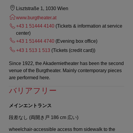
Lisztstraße 1, 1030 Wien
www.burgtheater.at
+43 1 51444 4140
(Tickets & information at service
center)
+43 1 51444 4740
(Evening box office)
+43 1 513 1 513
(Tickets (credit card))
Since 1922, the Akademietheater has been the second
venue of the Burgtheater. Mainly contemporary pieces
are performed here.
バリアフリー
メインエントランス
段差なし (両開き戸 186 cm 広い)
wheelchair-accessible access from sidewalk to the