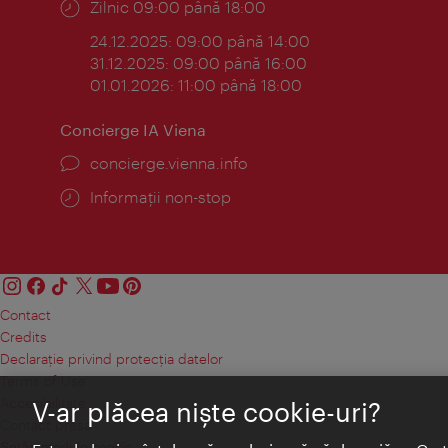
Program:
Zilnic 09:00 până 18:00
24.12.2025: 09:00 până 14:00
31.12.2025: 09:00 până 16:00
01.01.2026: 11:00 până 18:00
Concierge IA Viena
concierge.vienna.info
Informații non-stop
Contact
Credits
Declaraţie privind protecţia datelor
Terms of Use
Accesibilitate
V-ar plăcea nişte cookie-uri?
Contact presa
Setări module cookie