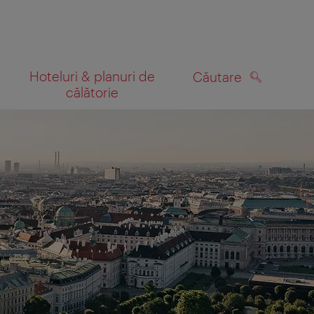
Hoteluri & planuri de
Căutare
călătorie
CĂUTARE
 hartă