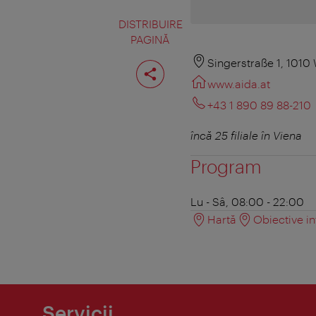
DISTRIBUIRE
PAGINĂ
Distribuiţi
Singerstraße 1, 1010
pagina
www.aida.at
+43 1 890 89 88-210
încă 25 filiale în Viena
Program
Lu - Sâ, 08:00 - 22:00
Hartă
Obiective in
Servicii