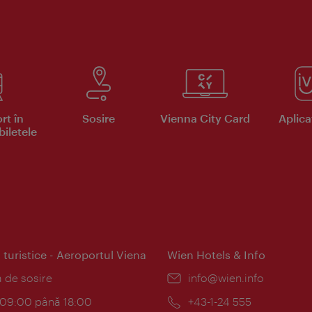
rt în
Sosire
Vienna City Card
Aplicaţ
iletele
 turistice - Aeroportul Viena
Wien Hotels & Info
:
a de sosire
E-
info@wien.info
mail:
am:
c 09:00 până 18:00
Telefon:
+43-1-24 555