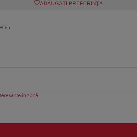
ADĂUGAȚI PREFERINŢA
 Wien
teresante în zonă