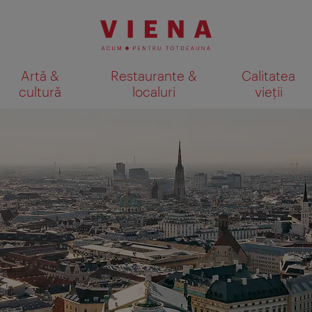
Artă &
Restaurante &
Calitatea
cultură
localuri
vieții
Afişare rezultate căutare pe