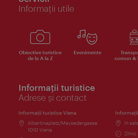
Informaţii utile
Obiective turistice
Evenimente
Transpo
de la A la Z
comun & b
Informații turistice
Adrese și contact
Informaţii turistice Viena
Informaţii
Locul:
Albertinaplatz/Maysedergasse
Locul
în sal
1010 Viena
Progr
Zilni