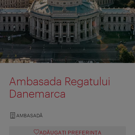
Ambasada Regatului
Danemarca
AMBASADĂ
ADĂUGAȚI PREFERINŢA