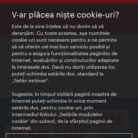
Informații non-stop
V-ar plăcea nişte cookie-uri?
Este de la sine înţeles că nu dorim să vă
deranjăm. Cu toate acestea, aşa-numitele
cookie-uri sunt necesare pentru a ne permite
să vă oferim cel mai bun serviciu posibil şi
Contact
pentru a asigura funcţionalitatea paginilor de
Credits
Internet, evaluărilor şi conţinuturilor adaptate
Declaraţie privind protecţia datelor
la interesele dvs. Dacă nu doriţi utilizarea lor,
Terms of Use
puteţi schimba setările dvs. standard la
Accesibilitate
„Setări extinse“.
Contact presa
Setări module cookie
Sugestie: în timpul vizitării paginii noastre de
© Copyright Wien Tourismus
Internet puteţi schimba în orice moment
setările dvs. pentru cookie-uri, prin
intermediul linkului „Setările modulelor
cookie“ din subsol, de la sfârşitul paginii de
Internet.