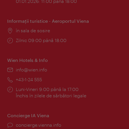
01.01.2026: 11:00 până 18:00
Informaţii turistice - Aeroportul Viena
Locul:
în sala de sosire
Program:
Zilnic 09:00 până 18:00
Wien Hotels & Info
E-
info@wien.info
mail:
Telefon:
+43-1-24 555
Program:
Luni-Vineri 9:00 până la 17:00
Închis în zilele de sărbători legale
Concierge IA Viena
concierge.vienna.info