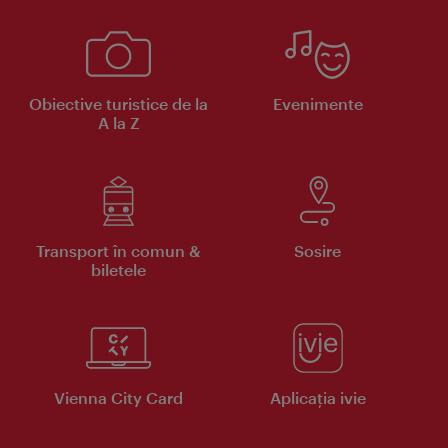
Obiective turistice de la
Evenimente
A la Z
Transport în comun &
Sosire
biletele
Vienna City Card
Aplicaţia ivie