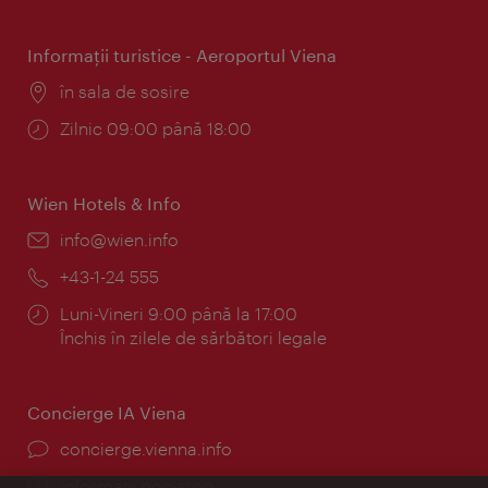
Informaţii turistice - Aeroportul Viena
Locul:
în sala de sosire
Program:
Zilnic 09:00 până 18:00
Wien Hotels & Info
E-
info@wien.info
mail:
Telefon:
+43-1-24 555
Program:
Luni-Vineri 9:00 până la 17:00
Închis în zilele de sărbători legale
Concierge IA Viena
concierge.vienna.info
Informații non-stop