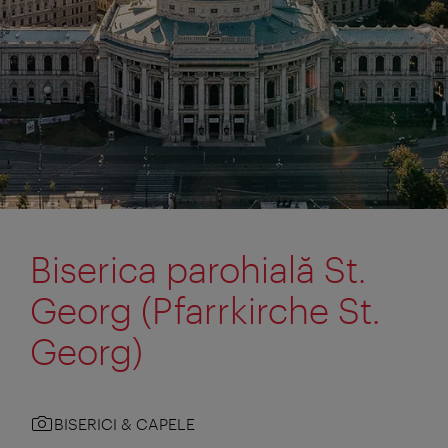
Biserica parohială St.
Georg (Pfarrkirche St.
Georg)
BISERICI & CAPELE