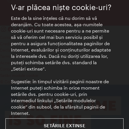
V-ar plăcea nişte cookie-uri?
Este de la sine înţeles că nu dorim să vă
deranjăm. Cu toate acestea, aşa-numitele
cookie-uri sunt necesare pentru a ne permite
să vă oferim cel mai bun serviciu posibil şi
Contact
pentru a asigura funcţionalitatea paginilor de
Credits
Internet, evaluărilor şi conţinuturilor adaptate
Declaraţie privind protecţia datelor
la interesele dvs. Dacă nu doriţi utilizarea lor,
Terms of Use
puteţi schimba setările dvs. standard la
Accesibilitate
„Setări extinse“.
Contact presa
Setări module cookie
Sugestie: în timpul vizitării paginii noastre de
© Copyright Wien Tourismus
Internet puteţi schimba în orice moment
setările dvs. pentru cookie-uri, prin
intermediul linkului „Setările modulelor
cookie“ din subsol, de la sfârşitul paginii de
Internet.
SETĂRILE EXTINSE