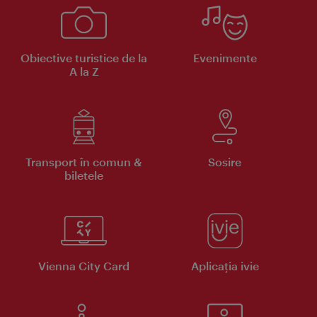
Obiective turistice de la
Evenimente
A la Z
Transport în comun &
Sosire
biletele
Vienna City Card
Aplicaţia ivie