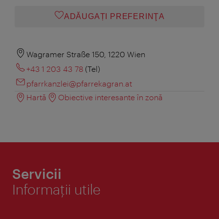
ADĂUGAȚI PREFERINŢA
Wagramer Straße 150, 1220 Wien
+43 1 203 43 78
(Tel)
pfarrkanzlei@pfarrekagran.at
Hartă
Obiective interesante în zonă
Servicii
Informaţii utile