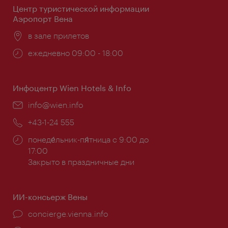
Центр туристической информации
Аэропорт Вена
Расположение:
в зале прилетов
Часы
ежедневно 09:00 - 18:00
работы:
Инфоцентр Wien Hotels & Info
Эл.
info@wien.info
почта:
Телефон:
+43-1-24 555
Часы
понеде́льник-пя́тница с 9:00 до
работы:
17:00
Закрыто в праздничные дни
ИИ-консьерж Вены
concierge.vienna.info