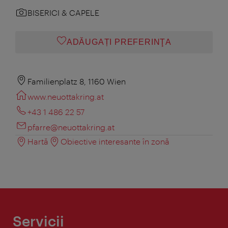
BISERICI & CAPELE
ADĂUGAȚI PREFERINŢA
Familienplatz 8, 1160 Wien
www.neuottakring.at
+43 1 486 22 57
pfarre@neuottakring.at
Hartă
Obiective interesante în zonă
Servicii