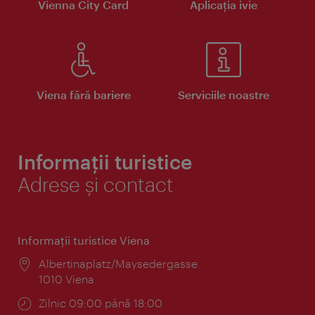
Vienna City Card
Aplicaţia ivie
Viena fără bariere
Serviciile noastre
Informații turistice
Adrese și contact
Informaţii turistice Viena
Locul:
Albertinaplatz/Maysedergasse
1010 Viena
Program:
Zilnic 09:00 până 18:00