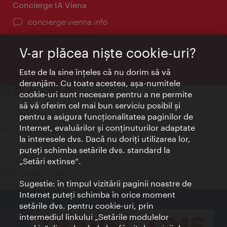
Concierge IA Viena
concierge.vienna.info
Informații non-stop
V-ar plăcea nişte cookie-uri?
Este de la sine înţeles că nu dorim să vă
deranjăm. Cu toate acestea, aşa-numitele
cookie-uri sunt necesare pentru a ne permite
să vă oferim cel mai bun serviciu posibil şi
Contact
pentru a asigura funcţionalitatea paginilor de
Credits
Internet, evaluărilor şi conţinuturilor adaptate
Declaraţie privind protecţia datelor
la interesele dvs. Dacă nu doriţi utilizarea lor,
Terms of Use
puteţi schimba setările dvs. standard la
Accesibilitate
„Setări extinse“.
Contact presa
Setări module cookie
Sugestie: în timpul vizitării paginii noastre de
© Copyright Wien Tourismus
Internet puteţi schimba în orice moment
setările dvs. pentru cookie-uri, prin
intermediul linkului „Setările modulelor