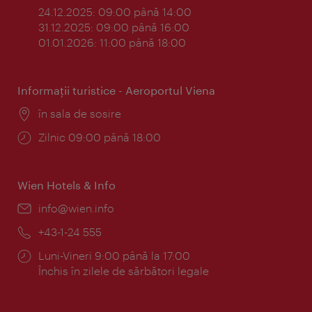
24.12.2025: 09:00 până 14:00
31.12.2025: 09:00 până 16:00
01.01.2026: 11:00 până 18:00
Informaţii turistice - Aeroportul Viena
Locul:
în sala de sosire
Program:
Zilnic 09:00 până 18:00
Wien Hotels & Info
E-
info@wien.info
mail:
Telefon:
+43-1-24 555
Program:
Luni-Vineri 9:00 până la 17:00
Închis în zilele de sărbători legale