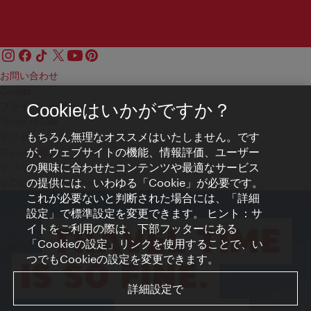
お問い合わせ
Credits
プライバシーポリシー
Cookieはいかがですか？
Terms of Use
もちろん無理なオススメはいたしません。です
アクセシビリティ
が、ウェブサイトの機能、情報評価、ユーザー
プレス連絡先
の興味に合わせたコンテンツや最適なサービス
クッキーの設定
の提供には、いわゆる「Cookie」が必要です。
© Copyright WienTourismus
これが必要ないと判断された場合には、「詳細
設定」で標準設定を変更できます。 ヒント：サ
イトをご利用の際は、下部フッターにある
「Cookieの設定」リンクを使用することで、い
つでもCookieの設定を変更できます。
詳細設定で