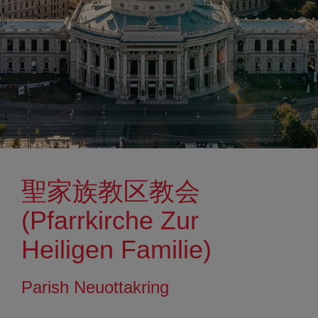
聖家族教区教会
(Pfarrkirche Zur
Heiligen Familie)
Parish Neuottakring