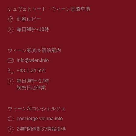
時
間：
シュヴェヒャート・ウィーン国際空港
場
到着ロビー
所：
営
毎日9時〜18時
業
時
間：
ウィーン観光＆宿泊案内
E
info@wien.info
メ
電
+43-1-24 555
ー
話
ル：
営
毎日9時〜17時
番
業
祝祭日は休業
号：
時
間：
ウィーンAIコンシェルジュ
concierge.vienna.info
24時間体制の情報提供