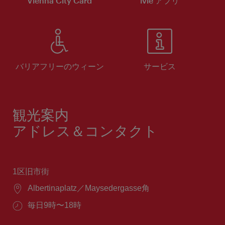
Vienna City Card
ivie アプリ
バリアフリーのウィーン
サービス
観光案内
アドレス＆コンタクト
1区旧市街
場
Albertinaplatz／Maysedergasse角
所：
営
毎日9時〜18時
業