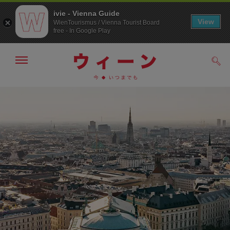
ivie - Vienna Guide
View
WienTourismus / Vienna Tourist Board
free - In Google Play
メ
検
ニ
索
ュ
メ
こ
す
ー
る
ニ
の
の
ュ
ペ
表
ー
ー
示・
非
へ
ジ
表
の
示
ト
ッ
プ
へ