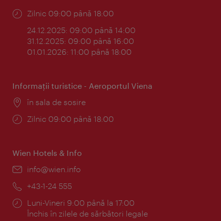
Program:
Zilnic 09:00 până 18:00
24.12.2025: 09:00 până 14:00
31.12.2025: 09:00 până 16:00
01.01.2026: 11:00 până 18:00
Informaţii turistice - Aeroportul Viena
Locul:
în sala de sosire
Program:
Zilnic 09:00 până 18:00
Wien Hotels & Info
E-
info@wien.info
mail:
Telefon:
+43-1-24 555
Program:
Luni-Vineri 9:00 până la 17:00
Închis în zilele de sărbători legale