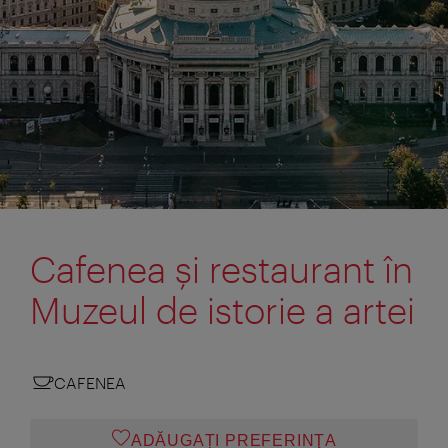
Cafenea şi restaurant în
Muzeul de istorie a artei
CAFENEA
ADĂUGAȚI PREFERINŢA