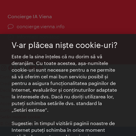
Concierge IA Viena
concierge.vienna.info
Informații non-stop
V-ar plăcea nişte cookie-uri?
Este de la sine înţeles că nu dorim să vă
deranjăm. Cu toate acestea, aşa-numitele
cookie-uri sunt necesare pentru a ne permite
să vă oferim cel mai bun serviciu posibil şi
Contact
pentru a asigura funcţionalitatea paginilor de
Credits
Internet, evaluărilor şi conţinuturilor adaptate
Declaraţie privind protecţia datelor
la interesele dvs. Dacă nu doriţi utilizarea lor,
Terms of Use
puteţi schimba setările dvs. standard la
Accesibilitate
„Setări extinse“.
Contact presa
Setări module cookie
Sugestie: în timpul vizitării paginii noastre de
© Copyright Wien Tourismus
Internet puteţi schimba în orice moment