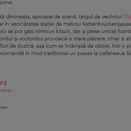
zine.
tă dimineaţa, aproape de scenă, târgul de vechituri
Fl
ar în vecinătatea staţiei de metrou Kettenbrückengasse)
Aici se pot găsi nimicuri kitsch, dar şi piese unicat foart
nitul şi scotocitul provoacă o mare plăcere, chiar şi a
uri de duzină, aşa cum se întâmplă de obicei, într-o pi
recomandă în mod tradiţional un popas la cafeneaua S
erz
sbiene
Wien