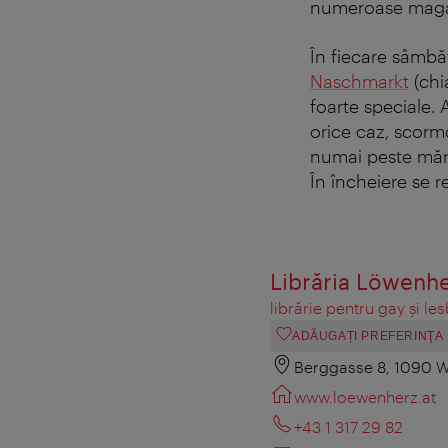
numeroase maga
În fiecare sâmbă
Naschmarkt
(chi
foarte speciale. 
orice caz, scormo
numai peste mărf
În încheiere se 
Librăria Löwenh
librărie pentru gay şi le
ADĂUGAȚI PREFERINŢA
Berggasse 8, 1090 
www.loewenherz.at
+43 1 317 29 82