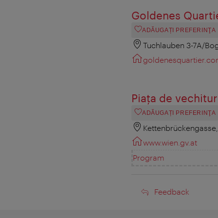
Goldenes Quarti
ADĂUGAȚI PREFERINŢA
Tuchlauben 3-7A/Bog
goldenesquartier.c
Piaţa de vechitu
ADĂUGAȚI PREFERINŢA
Kettenbrückengasse
www.wien.gv.at
Program
Feedback
Feedback