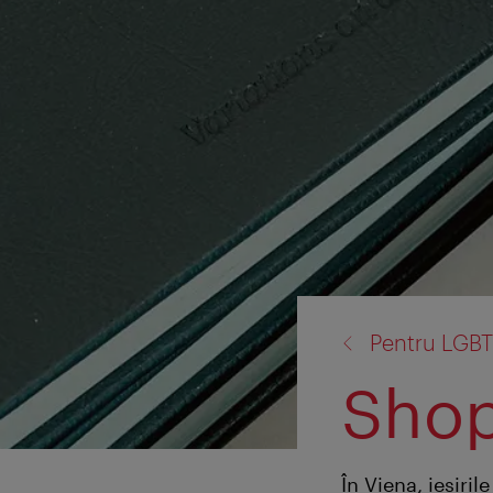
înapoi
Pentru LGB
la:
Sho
În Viena, ieşiri