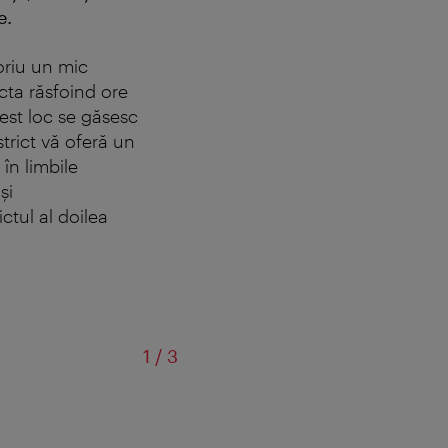
e.
toriu un mic
ecta răsfoind ore
acest loc se găsesc
trict vă oferă un
 în limbile
și
ctul al doilea
din
1
/
3