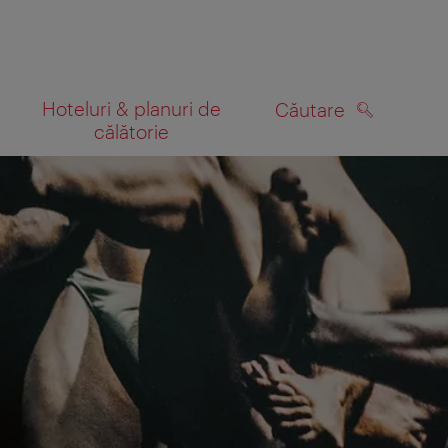
Hoteluri & planuri de
Căutare
călătorie
CĂUTARE
 hartă