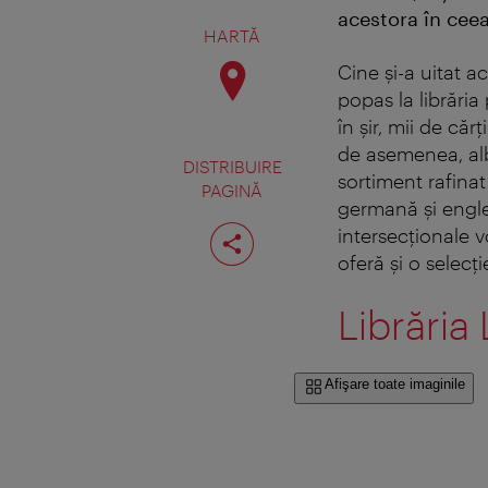
acestora în cee
HARTĂ
Cine şi-a uitat a
popas la librăria
în şir, mii de căr
de asemenea, alb
DISTRIBUIRE
sortiment rafinat 
PAGINĂ
germană şi engle
Distribuiţi
intersecționale v
pagina
oferă și o selecț
Librăria
Afişare toate imaginile