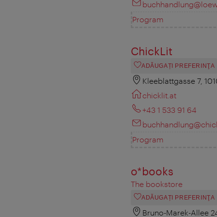
buchhandlung@loew
Program
ChickLit
ADĂUGAȚI PREFERINŢA
Kleeblattgasse 7, 10
chicklit.at
+43 1 533 91 64
buchhandlung@chickl
Program
o*books
The bookstore
ADĂUGAȚI PREFERINŢA
Bruno-Marek-Allee 24