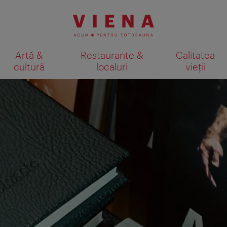
Artă &
Restaurante &
Calitatea
cultură
localuri
vieții
Afişare rezultate căutare pe