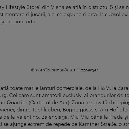
 Lifestyle Store" din Viena se află în districtul 5 şi s
timentare şi jucării, aici se expune şi artă: la subsol exi
îşi prezintă arta.
© WienTourismus/Julius Hirtzberger
 află toate marile lanţuri comerciale, de la H&M, la Zara
. Cei care sunt amatorii exclusivi ai brandurilor de to
ne Quartier
(Cartierul de Aur): Zona rezervată shoppin
 Vienei, dintre Tuchlauben, Bognergasse şi Am Hof of
ve de la
Valentino, Balenciaga, Miu Miu
până la Prada ş
ici se ajunge extrem de repede pe Kärntner Straße, o st