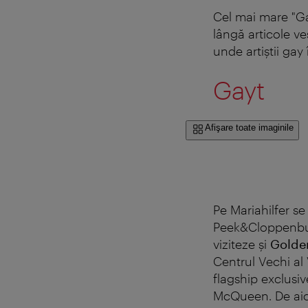
Cel mai mare "Gay
lângă articole ves
unde artiştii gay 
Gayt
Afişare toate imaginile
Pe Mariahilfer se
Peek&Cloppenburg
viziteze şi
Golde
Centrul Vechi al
flagship exclusi
McQueen
. De a