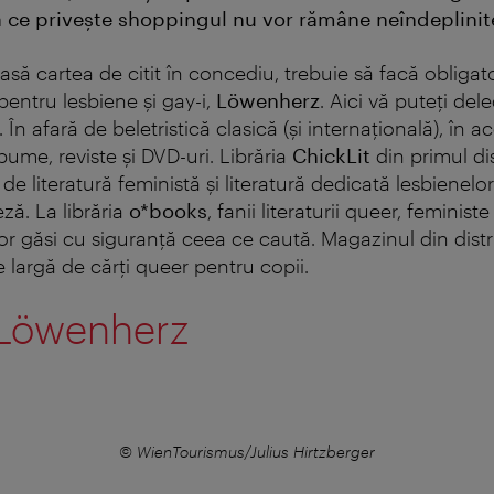
a ce priveşte shoppingul nu vor rămâne neîndeplinit
casă cartea de citit în concediu, trebuie să facă obliga
 pentru lesbiene şi gay-i,
Löwenherz
. Aici vă puteţi del
ţi. În afară de beletristică clasică (şi internaţională), în 
ume, reviste şi DVD-uri. Librăria
ChickLit
din primul dis
de literatură feministă şi literatură dedicată lesbienelor
ză. La librăria
o*books
, fanii literaturii queer, feministe 
or găsi cu siguranță ceea ce caută. Magazinul din distri
ie largă de cărți queer pentru copii.
 Löwenherz
© WienTourismus/Julius Hirtzberger