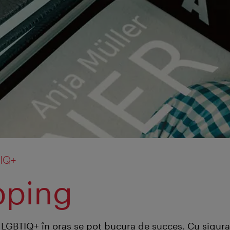
TIQ+
pping
le LGBTIQ+ în oraş se pot bucura de succes. Cu sigura