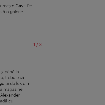
e numeşte
Gayt
. Pe
stă o galerie
din
1
/
3
 şi până la
p, trebuie să
gului de lux din
eră magazine
i
Alexander
radă cu