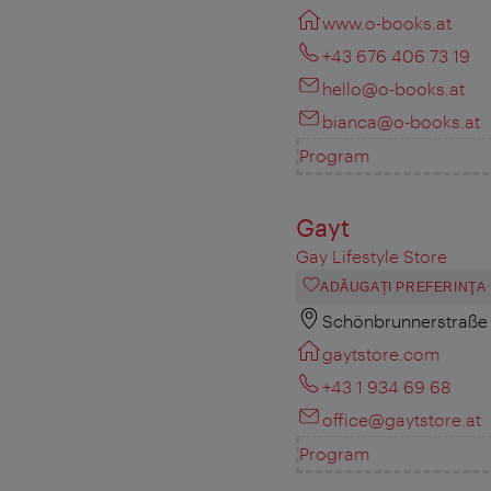
www.o-books.at
+43 676 406 73 19
hello@o-books.at
bianca@o-books.at
Program
Gayt
Gay Lifestyle Store
ADĂUGAȚI PREFERINŢA
Schönbrunnerstraße
gaytstore.com
+43 1 934 69 68
office@gaytstore.at
Program