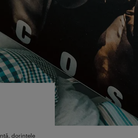
nţă, dorinţele