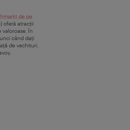
ohmarkt de pe
 oferă atracţii
e valoroase. În
tunci când daţi
aţă de vechituri.
avoy.