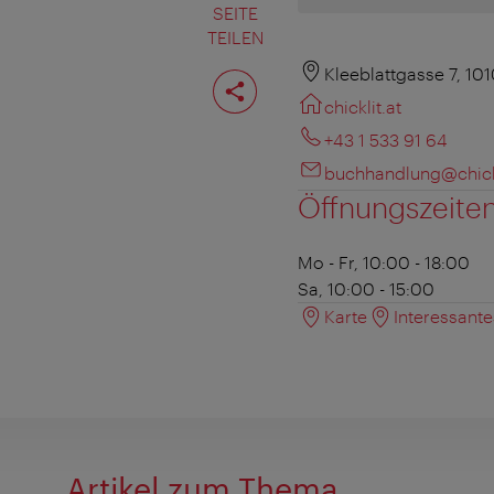
SEITE
TEILEN
Seite
Kleeblattgasse 7, 10
teilen
chicklit.at
+43 1 533 91 64
buchhandlung@chickl
Öffnungszeite
Mo - Fr, 10:00 - 18:00
Sa, 10:00 - 15:00
Karte
Interessant
Artikel zum Thema