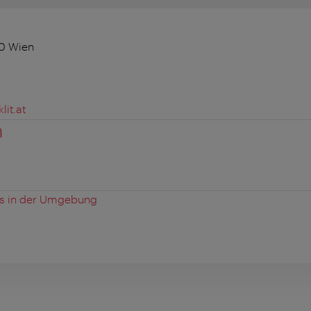
10 Wien
it.at
n
es in der Umgebung