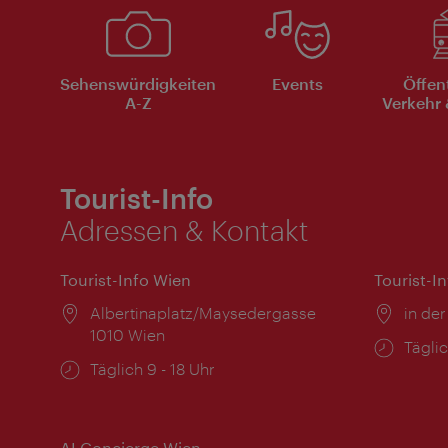
Sehenswürdigkeiten
Events
Öffen
A-Z
Verkehr 
Tourist-Info
Adressen & Kontakt
Tourist-Info Wien
Tourist-I
Ort:
Albertinaplatz/Maysedergasse
Ort:
in der
1010 Wien
Öffnu
Täglic
Öffnungszeiten:
Täglich 9 - 18 Uhr
AI Concierge Wien