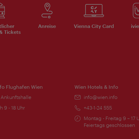
tlicher
Anreise
Vienna City Card
ivi
& Tickets
nfo Flughafen Wien
Wien Hotels & Info
 Ankunftshalle
Email:
info@wien.info
ngszeiten:
h 9 - 18 Uhr
Telefon:
+43-1-24 555
Öffnungszeiten:
Montag - Freitag 9 – 17 
Feiertags geschlossen