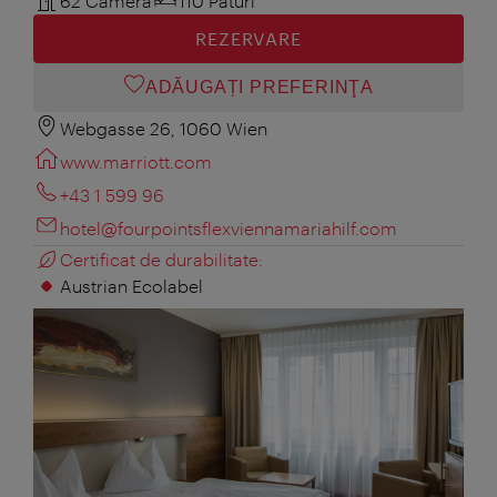
62 Cameră
110 Paturi
REZERVARE
ADĂUGAȚI PREFERINŢA
Webgasse 26, 1060 Wien
www.marriott.com
+43 1 599 96
hotel@fourpointsflexviennamariahilf.com
Certificat de durabilitate:
Austrian Ecolabel