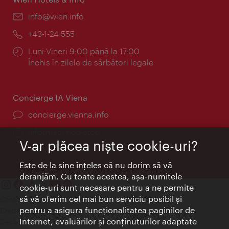
E-
info@wien.info
mail:
Telefon:
+43-1-24 555
Program:
Luni-Vineri 9:00 până la 17:00
Închis în zilele de sărbători legale
Concierge IA Viena
concierge.vienna.info
Informații non-stop
V-ar plăcea nişte cookie-uri?
Este de la sine înţeles că nu dorim să vă
deranjăm. Cu toate acestea, aşa-numitele
cookie-uri sunt necesare pentru a ne permite
să vă oferim cel mai bun serviciu posibil şi
Contact
pentru a asigura funcţionalitatea paginilor de
Credits
Internet, evaluărilor şi conţinuturilor adaptate
Declaraţie privind protecţia datelor