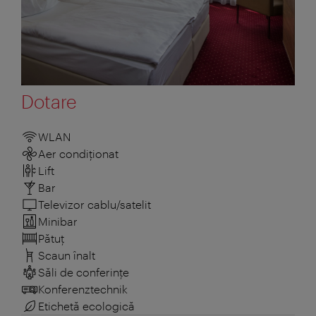
Dotare
WLAN
Aer condiționat
Lift
Bar
Televizor cablu/satelit
Minibar
Pătuţ
Scaun înalt
Săli de conferințe
Konferenztechnik
Etichetă ecologică