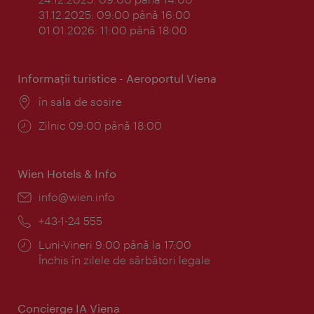
31.12.2025: 09:00 până 16:00
01.01.2026: 11:00 până 18:00
Informaţii turistice - Aeroportul Viena
Locul:
în sala de sosire
Program:
Zilnic 09:00 până 18:00
Wien Hotels & Info
E-
info@wien.info
mail:
Telefon:
+43-1-24 555
Program:
Luni-Vineri 9:00 până la 17:00
Închis în zilele de sărbători legale
Concierge IA Viena