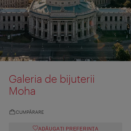
Galeria de bijuterii
Moha
CUMPĂRARE
ADĂUGAȚI PREFERINŢA