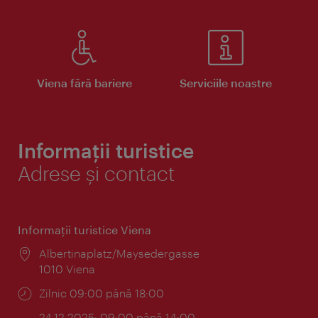
Viena fără bariere
Serviciile noastre
Informații turistice
Adrese și contact
Informaţii turistice Viena
Locul:
Albertinaplatz/Maysedergasse
1010 Viena
Program:
Zilnic 09:00 până 18:00
24.12.2025: 09:00 până 14:00