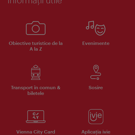
Obiective turistice de la
Evenimente
A la Z
Transport în comun &
Sosire
biletele
Vienna City Card
Aplicaţia ivie