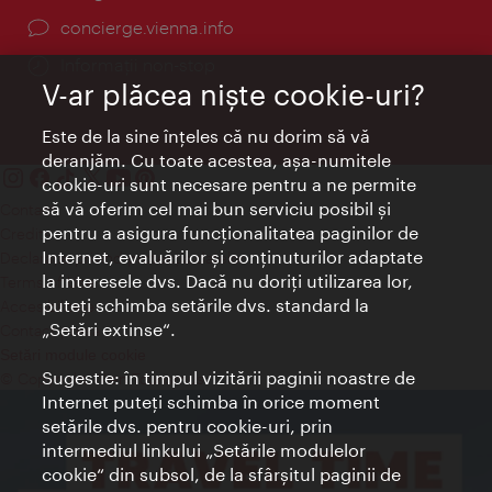
concierge.vienna.info
Informații non-stop
V-ar plăcea nişte cookie-uri?
Este de la sine înţeles că nu dorim să vă
deranjăm. Cu toate acestea, aşa-numitele
cookie-uri sunt necesare pentru a ne permite
să vă oferim cel mai bun serviciu posibil şi
Contact
pentru a asigura funcţionalitatea paginilor de
Credits
Internet, evaluărilor şi conţinuturilor adaptate
Declaraţie privind protecţia datelor
la interesele dvs. Dacă nu doriţi utilizarea lor,
Terms of Use
puteţi schimba setările dvs. standard la
Accesibilitate
„Setări extinse“.
Contact presa
Setări module cookie
Sugestie: în timpul vizitării paginii noastre de
© Copyright Wien Tourismus
Internet puteţi schimba în orice moment
setările dvs. pentru cookie-uri, prin
intermediul linkului „Setările modulelor
cookie“ din subsol, de la sfârşitul paginii de