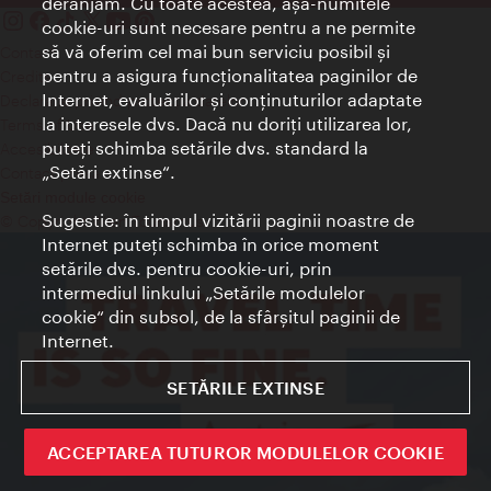
deranjăm. Cu toate acestea, aşa-numitele
cookie-uri sunt necesare pentru a ne permite
să vă oferim cel mai bun serviciu posibil şi
Contact
pentru a asigura funcţionalitatea paginilor de
Credits
Internet, evaluărilor şi conţinuturilor adaptate
Declaraţie privind protecţia datelor
la interesele dvs. Dacă nu doriţi utilizarea lor,
Terms of Use
puteţi schimba setările dvs. standard la
Accesibilitate
„Setări extinse“.
Contact presa
Setări module cookie
Sugestie: în timpul vizitării paginii noastre de
© Copyright Wien Tourismus
Internet puteţi schimba în orice moment
setările dvs. pentru cookie-uri, prin
intermediul linkului „Setările modulelor
cookie“ din subsol, de la sfârşitul paginii de
Internet.
SETĂRILE EXTINSE
ACCEPTAREA TUTUROR MODULELOR COOKIE