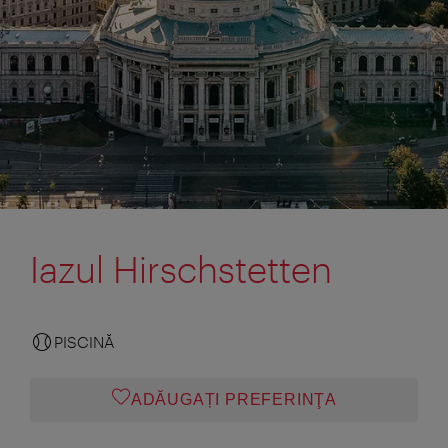
Iazul Hirschstetten
PISCINĂ
ADĂUGAȚI PREFERINŢA