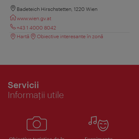
Badeteich Hirschstetten, 1220 Wien
www.wien.gv.at
+43 1 4000 8042
Hartă
Obiective interesante în zonă
Servicii
Informaţii utile
Obiective turistice de la
Evenimente