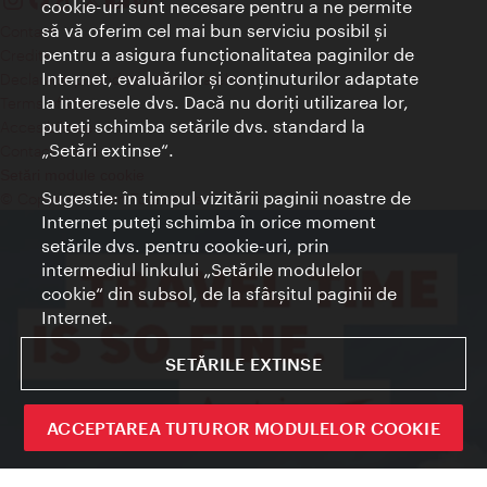
cookie-uri sunt necesare pentru a ne permite
să vă oferim cel mai bun serviciu posibil şi
Contact
pentru a asigura funcţionalitatea paginilor de
Credits
Internet, evaluărilor şi conţinuturilor adaptate
Declaraţie privind protecţia datelor
la interesele dvs. Dacă nu doriţi utilizarea lor,
Terms of Use
puteţi schimba setările dvs. standard la
Accesibilitate
„Setări extinse“.
Contact presa
Setări module cookie
Sugestie: în timpul vizitării paginii noastre de
© Copyright Wien Tourismus
Internet puteţi schimba în orice moment
setările dvs. pentru cookie-uri, prin
intermediul linkului „Setările modulelor
cookie“ din subsol, de la sfârşitul paginii de
Internet.
SETĂRILE EXTINSE
ACCEPTAREA TUTUROR MODULELOR COOKIE