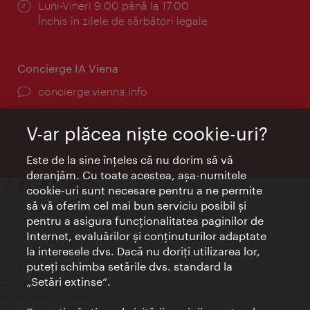
Program:
Luni-Vineri 9:00 până la 17:00
Închis în zilele de sărbători legale
Concierge IA Viena
concierge.vienna.info
Informații non-stop
V-ar plăcea nişte cookie-uri?
Este de la sine înţeles că nu dorim să vă
deranjăm. Cu toate acestea, aşa-numitele
cookie-uri sunt necesare pentru a ne permite
să vă oferim cel mai bun serviciu posibil şi
Contact
pentru a asigura funcţionalitatea paginilor de
Credits
Internet, evaluărilor şi conţinuturilor adaptate
Declaraţie privind protecţia datelor
la interesele dvs. Dacă nu doriţi utilizarea lor,
Terms of Use
puteţi schimba setările dvs. standard la
Accesibilitate
„Setări extinse“.
Contact presa
Setări module cookie