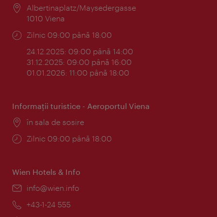
Locul:
Albertinaplatz/Maysedergasse
1010 Viena
Program:
Zilnic 09:00 până 18:00
24.12.2025: 09:00 până 14:00
31.12.2025: 09:00 până 16:00
01.01.2026: 11:00 până 18:00
Informaţii turistice - Aeroportul Viena
Locul:
în sala de sosire
Program:
Zilnic 09:00 până 18:00
Wien Hotels & Info
E-
info@wien.info
mail:
Telefon:
+43-1-24 555