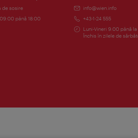
:
a de sosire
E-
info@wien.info
mail:
am:
c 09:00 până 18:00
Telefon:
+43-1-24 555
Program:
Luni-Vineri 9:00 până la
Închis în zilele de sărbăt