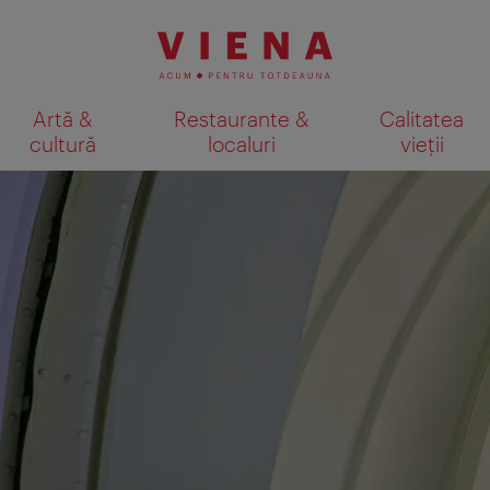
Artă &
Restaurante &
Calitatea
cultură
localuri
vieții
Afişare rezultate căutare pe