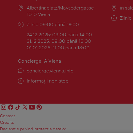
Locul:
Albertinaplatz/Maysedergasse
Locul
în sal
1010 Viena
Progr
Zilni
Program:
Zilnic 09:00 până 18:00
24.12.2025: 09:00 până 14:00
31.12.2025: 09:00 până 16:00
01.01.2026: 11:00 până 18:00
Concierge IA Viena
concierge.vienna.info
Informații non-stop
Contact
Credits
Declaraţie privind protecţia datelor