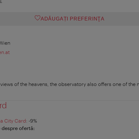
E
ADĂUGAȚI PREFERINŢA
 Wien
n.at
e views of the heavens, the observatory also offers one of the 
rd
a City Card
: -9%
 despre ofertă: