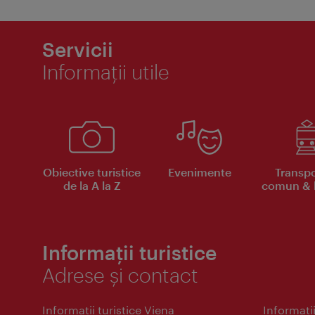
Servicii
Informaţii utile
Obiective turistice
Evenimente
Transpo
de la A la Z
comun & b
Informații turistice
Adrese și contact
Informaţii turistice Viena
Informaţii