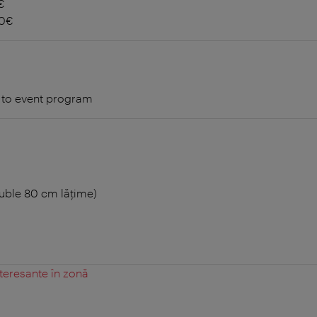
€
10€
 to event program
duble 80 cm lățime)
teresante în zonă