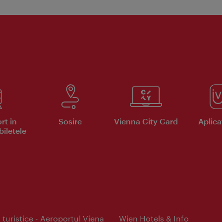
rt în
Sosire
Vienna City Card
Aplicaţ
iletele
 turistice - Aeroportul Viena
Wien Hotels & Info