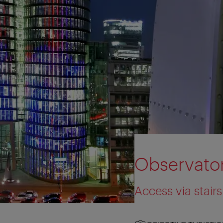
Observator
Access via stairs