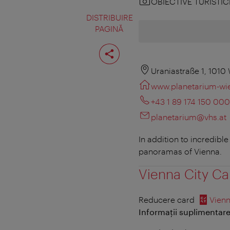
OBIECTIVE TURISTIC
DISTRIBUIRE
PAGINĂ
Distribuiţi
pagina
Uraniastraße 1, 1010
www.planetarium-wie
+43 1 89 174 150 000
planetarium@vhs.at
In addition to incredibl
panoramas of Vienna.
Vienna City Ca
Reducere card
Vienn
Informații suplimentare