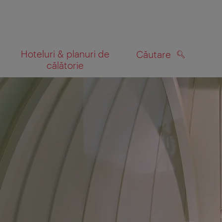
Hoteluri & planuri de
Căutare
călătorie
CĂUTARE
 hartă