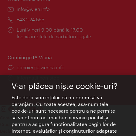
E-
info@wien.info
mail:
Telefon:
+43-1-24 555
Program:
Luni-Vineri 9:00 până la 17:00
Închis în zilele de sărbători legale
Concierge IA Viena
concierge.vienna.info
Informații non-stop
V-ar plăcea nişte cookie-uri?
Este de la sine înţeles că nu dorim să vă
deranjăm. Cu toate acestea, aşa-numitele
cookie-uri sunt necesare pentru a ne permite
să vă oferim cel mai bun serviciu posibil şi
Contact
pentru a asigura funcţionalitatea paginilor de
Credits
Internet, evaluărilor şi conţinuturilor adaptate
Declaraţie privind protecţia datelor