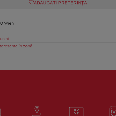
ADĂUGAȚI PREFERINŢA
30 Wien
un.at
teresante în zonă