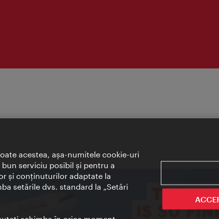
toate acestea, aşa-numitele cookie-uri
bun serviciu posibil şi pentru a
or şi conţinuturilor adaptate la
mba setările dvs. standard la „Setări
ACCE
t puteţi schimba în orice moment