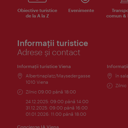
Obiective turistice
Evenimente
Transpo
de la A la Z
comun & b
Informații turistice
Adrese și contact
Informaţii turistice Viena
Informaţii
Locul:
Albertinaplatz/Maysedergasse
Locul
în sal
1010 Viena
Progr
Zilni
Program:
Zilnic 09:00 până 18:00
24.12.2025: 09:00 până 14:00
31.12.2025: 09:00 până 16:00
01.01.2026: 11:00 până 18:00
Concierge IA Viena