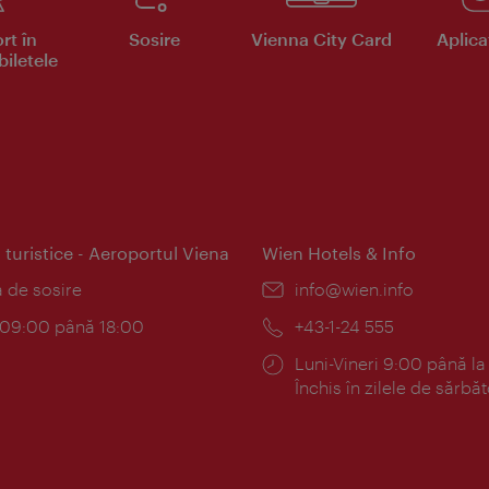
rt în
Sosire
Vienna City Card
Aplicaţ
iletele
 turistice - Aeroportul Viena
Wien Hotels & Info
:
a de sosire
E-
info@wien.info
mail:
am:
c 09:00 până 18:00
Telefon:
+43-1-24 555
Program:
Luni-Vineri 9:00 până la
Închis în zilele de sărbăt