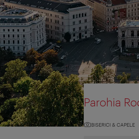
Parohia Ro
BISERICI & CAPELE