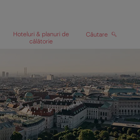
Hoteluri & planuri de
Căutare
călătorie
CĂUTARE
 hartă