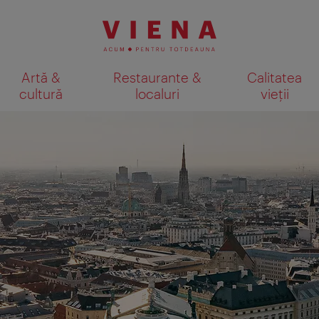
Artă &
Restaurante &
Calitatea
cultură
localuri
vieții
Afişare rezultate căutare pe