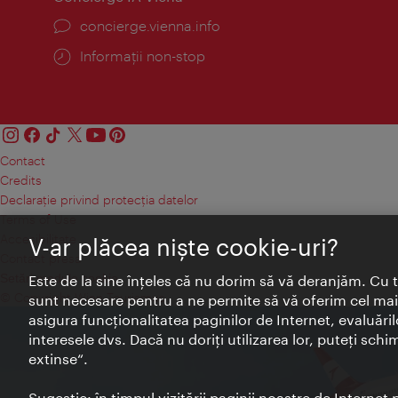
concierge.vienna.info
Informații non-stop
Contact
Credits
Declaraţie privind protecţia datelor
Terms of Use
Accesibilitate
V-ar plăcea nişte cookie-uri?
Contact presa
Setări module cookie
Este de la sine înţeles că nu dorim să vă deranjăm. Cu 
© Copyright Wien Tourismus
sunt necesare pentru a ne permite să vă oferim cel mai 
asigura funcţionalitatea paginilor de Internet, evaluăril
interesele dvs. Dacă nu doriţi utilizarea lor, puteţi schi
extinse“.
Sugestie: în timpul vizitării paginii noastre de Interne