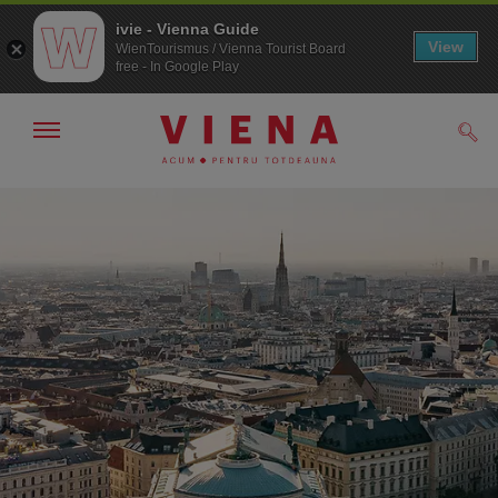
ivie - Vienna Guide
View
WienTourismus / Vienna Tourist Board
free - In Google Play
Arată/ascunde
Căut
navigarea
Către
Către
navigare
texte