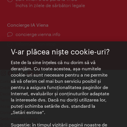
Închis în zilele de sărbători legale
Concierge IA Viena
concierge.vienna.info
Informații non-stop
V-ar plăcea nişte cookie-uri?
Este de la sine înţeles că nu dorim să vă
deranjăm. Cu toate acestea, aşa-numitele
cookie-uri sunt necesare pentru a ne permite
să vă oferim cel mai bun serviciu posibil şi
Contact
pentru a asigura funcţionalitatea paginilor de
Credits
Internet, evaluărilor şi conţinuturilor adaptate
Declaraţie privind protecţia datelor
la interesele dvs. Dacă nu doriţi utilizarea lor,
Terms of Use
puteţi schimba setările dvs. standard la
Accesibilitate
„Setări extinse“.
Contact presa
Setări module cookie
Sugestie: în timpul vizitării paginii noastre de
© Copyright Wien Tourismus