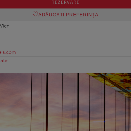
REZERVARE
ADĂUGAȚI PREFERINŢA
 Wien
els.com
tate: