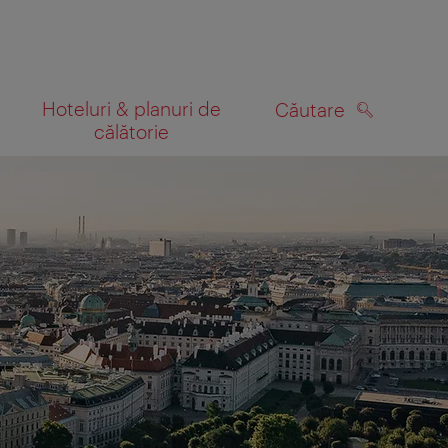
Hoteluri & planuri de
Căutare
călătorie
CĂUTARE
 hartă