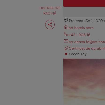
DISTRIBUIRE
PAGINĂ
Praterstraße 1, 1020
Distribuiţi
pagina
so-hotels.com
+43 1 906 16
so.vienna.fo@so-hot
Certificat de durabili
Green Key