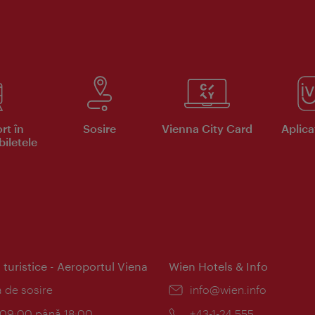
rt în
Sosire
Vienna City Card
Aplicaţ
iletele
 turistice - Aeroportul Viena
Wien Hotels & Info
:
a de sosire
E-
info@wien.info
mail:
am:
c 09:00 până 18:00
Telefon:
+43-1-24 555