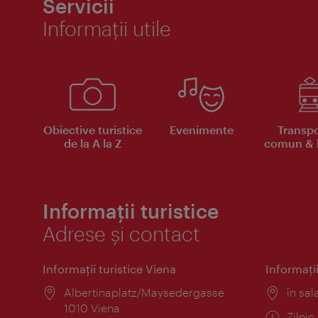
Servicii
Informaţii utile
Obiective turistice
Evenimente
Transpo
de la A la Z
comun & b
Informații turistice
Adrese și contact
Informaţii turistice Viena
Informaţii
Locul:
Albertinaplatz/Maysedergasse
Locul
în sal
1010 Viena
Progr
Zilni