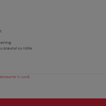
t
raining
 scaunul cu rotile
teresante în zonă