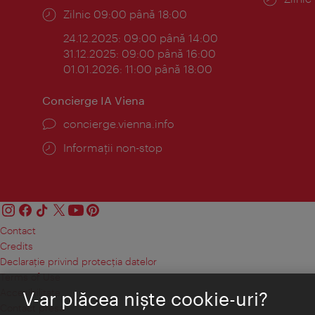
Program:
Zilnic 09:00 până 18:00
24.12.2025: 09:00 până 14:00
31.12.2025: 09:00 până 16:00
01.01.2026: 11:00 până 18:00
Concierge IA Viena
concierge.vienna.info
Informații non-stop
Contact
Credits
Declaraţie privind protecţia datelor
Terms of Use
Accesibilitate
V-ar plăcea nişte cookie-uri?
Contact presa