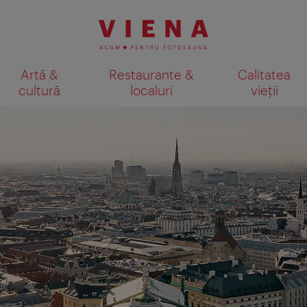
Artă &
Restaurante &
Calitatea
cultură
localuri
vieții
Afişare rezultate căutare pe