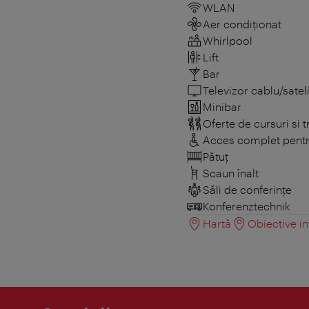
WLAN
Aer condiționat
Whirlpool
Lift
Bar
Televizor cablu/sateli
Minibar
Oferte de cursuri si t
Acces complet pentru
Pătuţ
Scaun înalt
Săli de conferințe
Konferenztechnik
Hartă
Obiective in